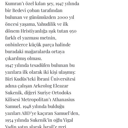
Kumran’ı özel kılan şey, 1947 yılında 
bir Bedevi çoban tarafından 
bulunan ve günümüzden 2000 yıl 
öncesi yaşama, Yahudilik ve ilk 
dönem Hristiyanlığa ışık tutan 950 
farklı el yazması metnin, 
onbinlerce küçük parça halinde 
buradaki mağaralarda ortaya 
çıkarılmış olması. 
1947 yılında tesadüfen bulunan bu 
yazılara ilk olarak iki kişi ulaşmış: 
Biri Kudüs’teki İbrani Üniversitesi 
adına çalışan Arkeolog Eleazar 
Sukenik, diğeri Suriye Ortodoks 
Kilisesi Metropolitan’ı Athanasius 
Samuel. 1948 yılında bulduğu 
yazıları ABD’ye kaçıran Samuel’den, 
1954 yılında Sukenik’in oğlu Yigal 
Yadin satın alarak İsrail’e geri 