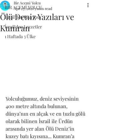
Bir Acemi Yolcu
BİR ACEMİ YOLCU
Apr 27, 2021
3 min read
Ölü Deniz Yazıları ve
İsrail'den Kısa Kısa
Kumran
İsrail'den Lezzetler
1 Haftada 3 Ülke
Yolculuğumuz, deniz seviyesinin 
400 metre altında bulunan, 
dünya’nın en alçak ve en tuzlu gölü 
olarak bilinen İsrail ile Ürdün 
arasında yer alan Ölü Deniz’in 
kuzey batı kıyısına... Kumran’a