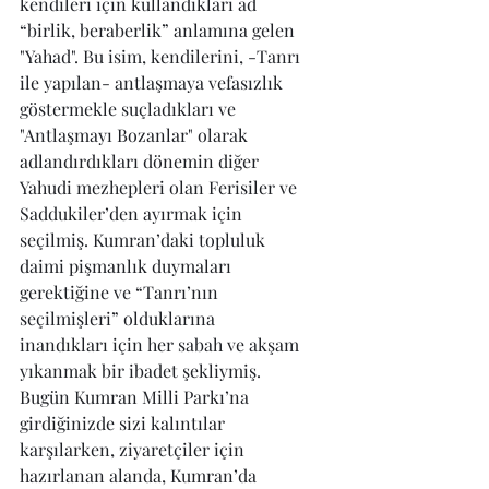
kendileri için kullandıkları ad 
“birlik, beraberlik” anlamına gelen 
"Yahad". Bu isim, kendilerini, -Tanrı 
ile yapılan- antlaşmaya vefasızlık 
göstermekle suçladıkları ve 
"Antlaşmayı Bozanlar" olarak 
adlandırdıkları dönemin diğer 
Yahudi mezhepleri olan Ferisiler ve 
Saddukiler’den ayırmak için 
seçilmiş. Kumran’daki topluluk 
daimi pişmanlık duymaları 
gerektiğine ve “Tanrı’nın 
seçilmişleri” olduklarına 
inandıkları için her sabah ve akşam 
yıkanmak bir ibadet şekliymiş.
Bugün Kumran Milli Parkı’na 
girdiğinizde sizi kalıntılar 
karşılarken, ziyaretçiler için 
hazırlanan alanda, Kumran’da 