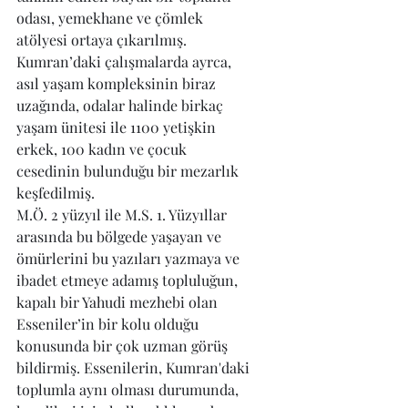
odası, yemekhane ve çömlek 
atölyesi ortaya çıkarılmış. 
Kumran’daki çalışmalarda ayrca, 
asıl yaşam kompleksinin biraz 
uzağında, odalar halinde birkaç 
yaşam ünitesi ile 1100 yetişkin 
erkek, 100 kadın ve çocuk 
cesedinin bulunduğu bir mezarlık 
keşfedilmiş.
M.Ö. 2 yüzyıl ile M.S. 1. Yüzyıllar 
arasında bu bölgede yaşayan ve 
ömürlerini bu yazıları yazmaya ve 
ibadet etmeye adamış topluluğun, 
kapalı bir Yahudi mezhebi olan 
Esseniler’in bir kolu olduğu 
konusunda bir çok uzman görüş 
bildirmiş. Essenilerin, Kumran'daki 
toplumla aynı olması durumunda, 