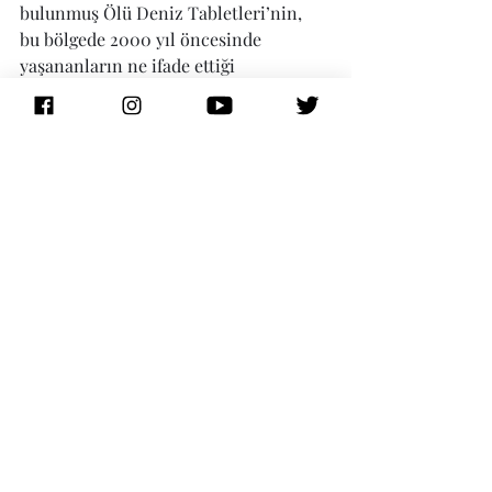
bulunmuş Ölü Deniz Tabletleri’nin, 
bu bölgede 2000 yıl öncesinde 
yaşananların ne ifade ettiği 
konusunda kısa bir film izleyip, 
arkeolojik çalışmalarda bulunan 
kısıtlı sayıdaki eşyayı görebilirsiniz. 
Yeniden belirtmekte fayda var: 
Kumran yazıtlarını ve günümüze 
kadar ortaya çıkartılmış arkeolojik 
bulguların neredeyse tamamını 
Kudüs’teki İsrail Müzesi’nde 
inceleyebilirsiniz.
Kumran Milli Parkı tarihin izlerinin 
yanında ziyaretçilere Ölü Deniz 
kıyılarının doğasını feşfetme 
imkanı da sunmakta. Eğer 
tırmanma sporuna meraklıysanız, 
veya çölde doğa yürüyüşü yapmayı 
seviyor veya istiyorsanız, ya da Ölü 