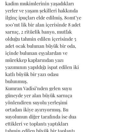
kadim mukimlerinin yaşadıkları 
yerler ve yaşam şekilleri hakkında 
ilginç ipuçları elde edilmiş. 80mt’ye 
100’mt lik bir alan içerisinde 8 adet 
sarnıç, 2 ritüelik banyo, mutfak 
olduğu tahmin edilen içerisinde 5 
adet ocak bulunan büyük bir oda, 
içinde bulunan eşyalardan ve 
mürekkep kaplarından yazı 
yazımının yapıldığı ispat edilen iki 
katlı büyük bir yazı odası 
bulunmuş. 
Kumran Vadisi’nden gelen suyu 
güneyde yer alan büyük sarnıça 
yönlendiren suyolu yerleşimi 
ortadan ikiye ayırıyormuş. Bu 
suyolunun diğer tarafında ise dua 
ettikleri ve toplantı yaptıkları 
tahmin edilen büyük bir toplantı 