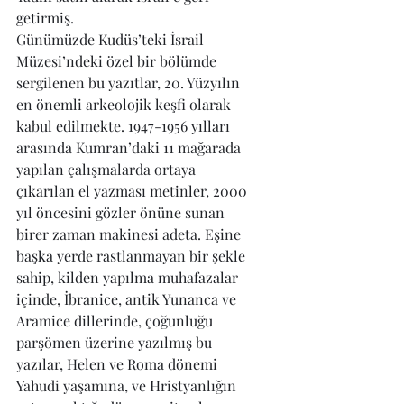
getirmiş. 
Günümüzde Kudüs’teki İsrail 
Müzesi’ndeki özel bir bölümde 
sergilenen bu yazıtlar, 20. Yüzyılın 
en önemli arkeolojik keşfi olarak 
kabul edilmekte. 1947-1956 yılları 
arasında Kumran’daki 11 mağarada 
yapılan çalışmalarda ortaya 
çıkarılan el yazması metinler, 2000 
yıl öncesini gözler önüne sunan 
birer zaman makinesi adeta. Eşine 
başka yerde rastlanmayan bir şekle 
sahip, kilden yapılma muhafazalar 
içinde, İbranice, antik Yunanca ve 
Aramice dillerinde, çoğunluğu 
parşömen üzerine yazılmış bu 
yazılar, Helen ve Roma dönemi 
Yahudi yaşamına, ve Hristyanlığın 