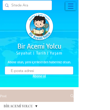
Bir Acemi Yolcu
Seyahat | Tarih | Yaşam
Abone olun, yeni içeriklerden haberiniz olsun.
Abone ol
Post
BİR ACEMİ YOLCU