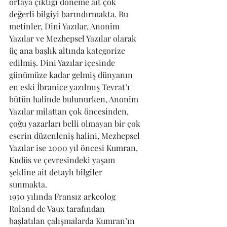
ortaya çıktığı döneme ait çok 
değerli bilgiyi barındırmakta. Bu 
metinler, Dini Yazılar, Anonim 
Yazılar ve Mezhepsel Yazılar olarak 
üç ana başlık altında kategorize 
edilmiş. Dini Yazılar içesinde 
günümüze kadar gelmiş dünyanın 
en eski İbranice yazılmış Tevrat’ı 
bütün halinde bulunurken, Anonim 
Yazılar milattan çok öncesinden, 
çoğu yazarları belli olmayan bir çok 
eserin düzenleniş halini, Mezhepsel 
Yazılar ise 2000 yıl öncesi Kumran, 
Kudüs ve çevresindeki yaşam 
şekline ait detaylı bilgiler 
sunmakta. 
1950 yılında Fransız arkeolog 
Roland de Vaux tarafından 
başlatılan çalışmalarda Kumran’ın 