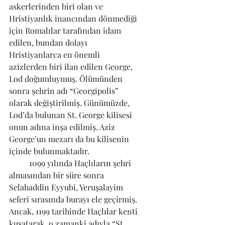
askerlerinden biri olan ve 
Hristiyanlık inancından dönmediği 
için Romalılar tarafından idam 
edilen, bundan dolayı 
Hristiyanlarca en önemli 
azizlerden biri ilan edilen George, 
Lod doğumluymuş. Ölümünden 
sonra şehrin adı “Georgipolis” 
olarak değiştirilmiş. Günümüzde, 
Lod’da bulunan St. George kilisesi 
onun adına inşa edilmiş. Aziz 
George’un mezarı da bu kilisenin 
içinde bulunmaktadır.
	1099 yılında Haçlıların şehri 
almasından bir süre sonra 
Selahaddin Eyyubi, Yeruşalayim 
seferi sırasında burayı ele geçirmiş. 
Ancak, 1199 tarihinde Haçlılar kenti 
kuşatarak, o zamanki adıyla “St. 