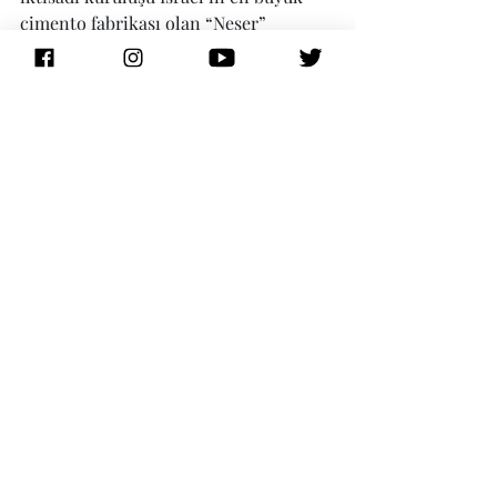
çimento fabrikası olan “Neşer” 
firması.
Bir sonraki yolculuğumuzda 
görüşmek üzere…
Bir Acemi Yolcu
#biracemiyolcu
#travelisraelinturlish
#israil
#lod
#ramla