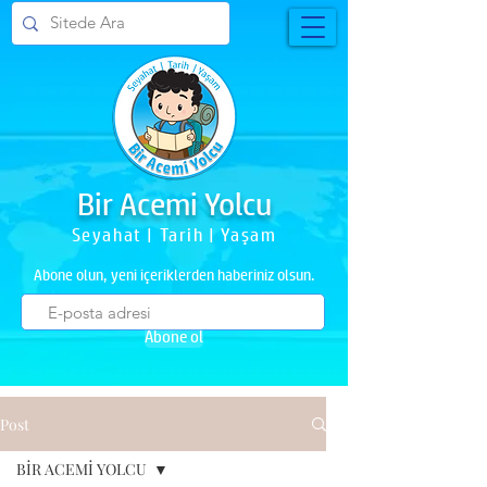
Bir Acemi Yolcu
Seyahat | Tarih | Yaşam
Abone olun, yeni içeriklerden haberiniz olsun.
Abone ol
Post
BİR ACEMİ YOLCU