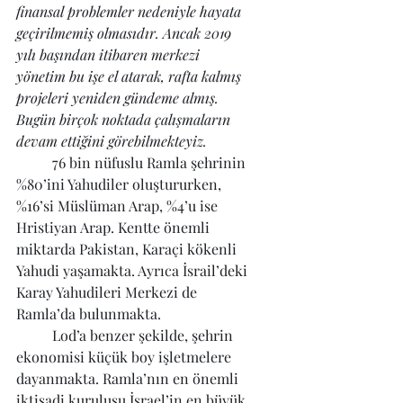
finansal problemler nedeniyle hayata 
geçirilmemiş olmasıdır. Ancak 2019 
yılı başından itibaren merkezi 
yönetim bu işe el atarak, rafta kalmış 
projeleri yeniden gündeme almış. 
Bugün birçok noktada çalışmaların 
devam ettiğini görebilmekteyiz.
	76 bin nüfuslu Ramla şehrinin 
%80’ini Yahudiler oluştururken, 
%16’si Müslüman Arap, %4’u ise 
Hristiyan Arap. Kentte önemli 
miktarda Pakistan, Karaçi kökenli 
Yahudi yaşamakta. Ayrıca İsrail’deki 
Karay Yahudileri Merkezi de 
Ramla’da bulunmakta.
	Lod’a benzer şekilde, şehrin 
ekonomisi küçük boy işletmelere 
dayanmakta. Ramla’nın en önemli 
iktisadi kuruluşu İsrael’in en büyük 