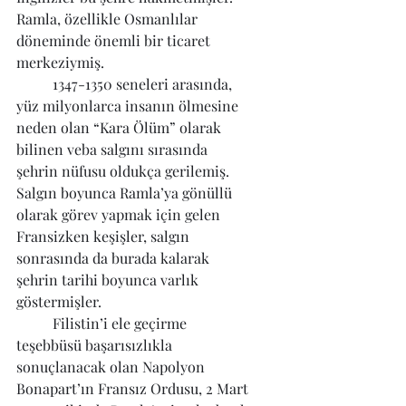
Ramla, özellikle Osmanlılar 
döneminde önemli bir ticaret 
merkeziymiş. 
	1347-1350 seneleri arasında, 
yüz milyonlarca insanın ölmesine 
neden olan “Kara Ölüm” olarak 
bilinen veba salgını sırasında 
şehrin nüfusu oldukça gerilemiş. 
Salgın boyunca Ramla’ya gönüllü 
olarak görev yapmak için gelen 
Fransizken keşişler, salgın 
sonrasında da burada kalarak 
şehrin tarihi boyunca varlık 
göstermişler.
	Filistin’i ele geçirme 
teşebbüsü başarısızlıkla 
sonuçlanacak olan Napolyon 
Bonapart’ın Fransız Ordusu, 2 Mart 