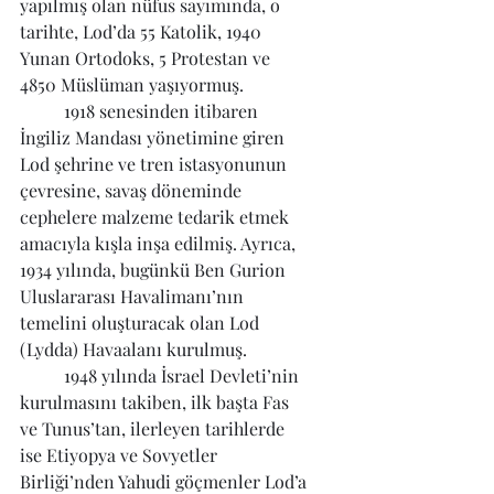
yapılmış olan nüfus sayımında, o 
tarihte, Lod’da 55 Katolik, 1940 
Yunan Ortodoks, 5 Protestan ve 
4850 Müslüman yaşıyormuş.
	1918 senesinden itibaren 
İngiliz Mandası yönetimine giren 
Lod şehrine ve tren istasyonunun 
çevresine, savaş döneminde 
cephelere malzeme tedarik etmek 
amacıyla kışla inşa edilmiş. Ayrıca, 
1934 yılında, bugünkü Ben Gurion 
Uluslararası Havalimanı’nın 
temelini oluşturacak olan Lod 
(Lydda) Havaalanı kurulmuş.
	1948 yılında İsrael Devleti’nin 
kurulmasını takiben, ilk başta Fas 
ve Tunus’tan, ilerleyen tarihlerde 
ise Etiyopya ve Sovyetler 
Birliği’nden Yahudi göçmenler Lod’a 