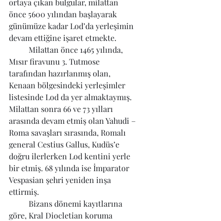
ortaya çıkan bulgular, milattan 
önce 5600 yılından başlayarak 
günümüze kadar Lod’da yerleşimin 
devam ettiğine işaret etmekte.
	Milattan önce 1465 yılında, 
Mısır firavunu 3. Tutmose 
tarafından hazırlanmış olan, 
Kenaan bölgesindeki yerleşimler 
listesinde Lod da yer almaktaymış.
Milattan sonra 66 ve 73 yılları 
arasında devam etmiş olan Yahudi – 
Roma savaşları sırasında, Romalı 
general Cestius Gallus, Kudüs’e 
doğru ilerlerken Lod kentini yerle 
bir etmiş. 68 yılında ise İmparator 
Vespasian şehri yeniden inşa 
ettirmiş. 
	Bizans dönemi kayıtlarına 
göre, Kral Diocletian koruma 