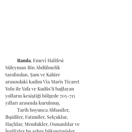
Ramla
, Emevi Halifesi 
Süleyman Bin Abdülmelik 
tarafından, Şam ve Kahire 
arasındaki kadim Via Maris Ticaret 
Yolu ile Yafa ve Kudüs’ü bağlayan 
yolların kesiştiği bölgede 705-715 
yılları arasında kurulmuş.
	Tarih boyunca Abbasiler, 
Ihşidiler, Fatımiler, Selçuklar, 
Haçlılar, Memlukler, Osmanlılar ve 
İngilizler bu şehre hükmetmişler. 