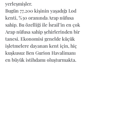
yerleşmişler.
Bugün 77.200 kişinin yaşadığı Lod 
kenti, %30 oranında Arap nüfusa 
sahip. Bu özelliği ile İsrail’in en çok 
Arap nüfusa sahip şehirlerinden bir 
tanesi. Ekonomisi genelde küçük 
işletmelere dayanan kent için, hiç 
kuşkusuz Ben Gurion Havalimanı 
en büyük istihdamı oluşturmakta.