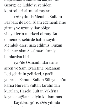
George de Lidde”yi yeniden 
kontrolleri altına almışlar.
	1267 yılında Memluk Sultanı 
Baybars ile Lod, İslam egemenliğine 
girmiş ve uzun yıllar bölge 
vilayetlerin merkezi olmuş. Bu 
dönemde, şehirde hatırı sayılır 
Memluk eseri inşa edilmiş. Bugün 
hala var olan Al-Omari Camisi 
bunlardan biri.
	1517’de Osmanlı idaresine 
giren ve Şam Eyaletine bağlanan 
Lod şehrinin gelirleri, 1550’li 
yıllarda, Kanuni Sultan Süleyman’ın 
karısı Hürrem Sultan tarafından 
kurulan, Haseki Sultan Vakfı’na 
kaynak sağlamak için kullanılmış.
	Kayıtlara göre, 1869 yılında 