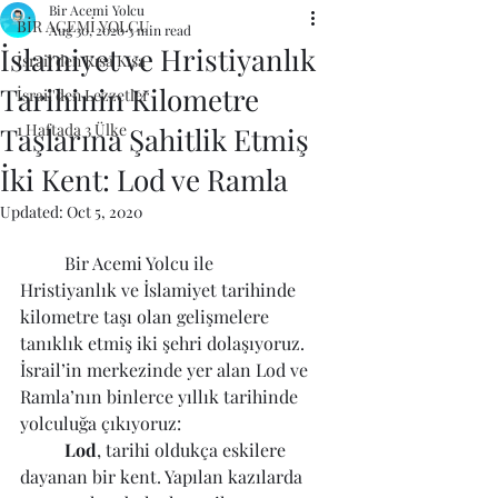
Bir Acemi Yolcu
BİR ACEMİ YOLCU
Aug 30, 2020
3 min read
İslamiyet ve Hristiyanlık
İsrail'den Kısa Kısa
Tarihinin Kilometre
İsrail'den Lezzetler
1 Haftada 3 Ülke
Taşlarına Şahitlik Etmiş
İki Kent: Lod ve Ramla
Updated:
Oct 5, 2020
	Bir Acemi Yolcu ile 
Hristiyanlık ve İslamiyet tarihinde 
kilometre taşı olan gelişmelere 
tanıklık etmiş iki şehri dolaşıyoruz. 
İsrail’in merkezinde yer alan Lod ve 
Ramla’nın binlerce yıllık tarihinde 
yolculuğa çıkıyoruz:
Lod
, tarihi oldukça eskilere 
dayanan bir kent. Yapılan kazılarda 