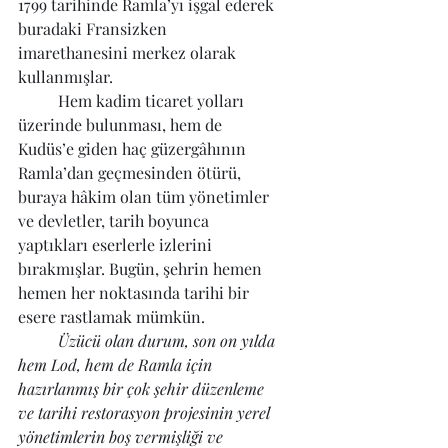
1799 tarihinde Ramla’yı işgal ederek 
buradaki Fransizken 
imarethanesini merkez olarak 
kullanmışlar.
	Hem kadim ticaret yolları 
üzerinde bulunması, hem de 
Kudüs’e giden haç güzergâhının 
Ramla’dan geçmesinden ötürü, 
buraya hâkim olan tüm yönetimler 
ve devletler, tarih boyunca 
yaptıkları eserlerle izlerini 
bırakmışlar. Bugün, şehrin hemen 
hemen her noktasında tarihi bir 
esere rastlamak mümkün. 
Üzücü olan durum, son on yılda 
hem Lod, hem de Ramla için 
hazırlanmış bir çok şehir düzenleme 
ve tarihi restorasyon projesinin yerel 
yönetimlerin boş vermişliği ve 