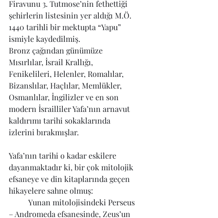
Firavunu 3. Tutmose’nin fethettiği 
şehirlerin listesinin yer aldığı M.Ö. 
1440 tarihli bir mektupta “Yapu” 
ismiyle kaydedilmiş.
Bronz çağından günümüze 
Mısırlılar, İsrail Krallığı, 
Fenikelileri, Helenler, Romalılar, 
Bizanslılar, Haçlılar, Memlükler, 
Osmanlılar, İngilizler ve en son 
modern İsrailliler Yafa’nın arnavut 
kaldırımı tarihi sokaklarında 
izlerini bırakmışlar. 
Yafa’nın tarihi o kadar eskilere 
dayanmaktadır ki, bir çok mitolojik 
efsaneye ve din kitaplarında geçen 
hikayelere sahne olmuş:
	Yunan mitolojisindeki Perseus 
– Andromeda efsanesinde, Zeus’un 