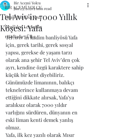
Bir Acemi Yolcu
BİR ACEMİ YOLCU
Jan 23, 2021
2 min read
Tel Aviv'in 7000 Yıllık
İsrail'den Kısa Kısa
Köşesi: Yafa
İsrail'den Lezzetler
1 Haftada 3 Ülke
Tel Aviv’in kadim banliyösü Yafa 
için, gerek tarihi, gerek sosyal 
yapısı, gerekse de yaşam tarzı 
olarak ana şehir Tel Aviv’den çok 
ayrı, kendine özgü karaktere sahip 
küçük bir kent diyebiliriz.
Günümüzde limanının, balıkçı 
teknelerince kullanmaya devam 
ettiğini dikkate alırsak, Yafa’ya  
aralıksız olarak 7000 yıldır 
varlığını sürdüren, dünyanın en 
eski liman kenti demek yanlış 
olmaz.
Yafa, ilk kez yazılı olarak Mısır 