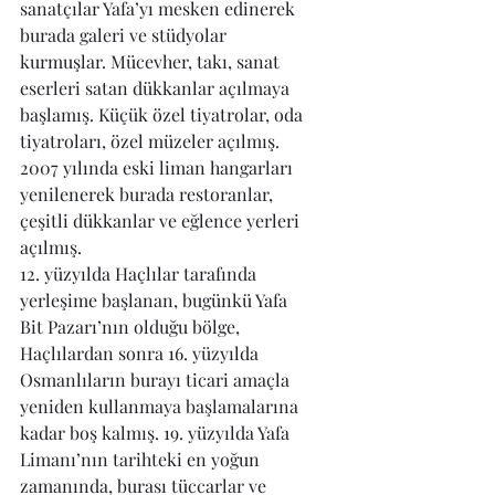
sanatçılar Yafa’yı mesken edinerek 
burada galeri ve stüdyolar 
kurmuşlar. Mücevher, takı, sanat 
eserleri satan dükkanlar açılmaya 
başlamış. Küçük özel tiyatrolar, oda 
tiyatroları, özel müzeler açılmış. 
2007 yılında eski liman hangarları 
yenilenerek burada restoranlar, 
çeşitli dükkanlar ve eğlence yerleri 
açılmış.
12. yüzyılda Haçlılar tarafında 
yerleşime başlanan, bugünkü Yafa 
Bit Pazarı’nın olduğu bölge, 
Haçlılardan sonra 16. yüzyılda 
Osmanlıların burayı ticari amaçla 
yeniden kullanmaya başlamalarına 
kadar boş kalmış. 19. yüzyılda Yafa 
Limanı’nın tarihteki en yoğun 
zamanında, burası tüccarlar ve 