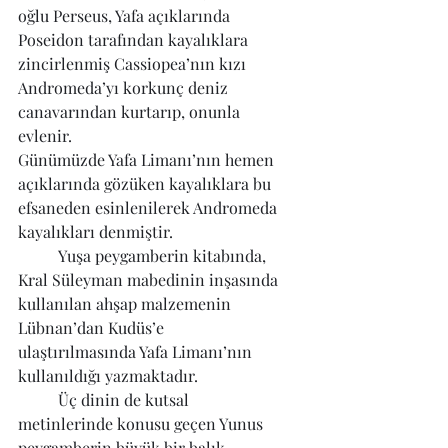
oğlu Perseus, Yafa açıklarında 
Poseidon tarafından kayalıklara 
zincirlenmiş Cassiopea’nın kızı 
Andromeda’yı korkunç deniz 
canavarından kurtarıp, onunla 
evlenir. 
Günümüzde Yafa Limanı’nın hemen 
açıklarında gözüken kayalıklara bu 
efsaneden esinlenilerek Andromeda 
kayalıkları denmiştir.
	Yuşa peygamberin kitabında, 
Kral Süleyman mabedinin inşasında 
kullanılan ahşap malzemenin 
Lübnan’dan Kudüs’e 
ulaştırılmasında Yafa Limanı’nın 
kullanıldığı yazmaktadır.
	Üç dinin de kutsal 
metinlerinde konusu geçen Yunus 
peygamberin büyük bir balık 