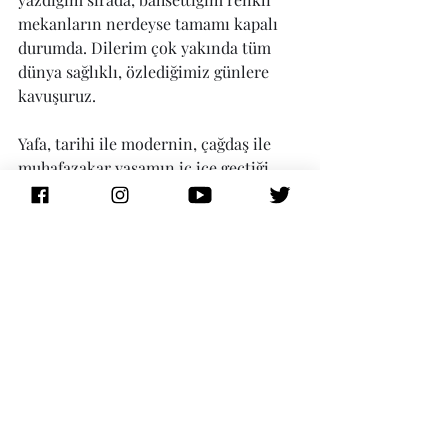
mekanların nerdeyse tamamı kapalı 
durumda. Dilerim çok yakında tüm 
dünya sağlıklı, özlediğimiz günlere 
kavuşuruz.
Yafa, tarihi ile modernin, çağdaş ile 
muhafazakar yaşamın iç içe geçtiği, 
Müslümanın Yahudi’nin 
Hristiyan’ın komşu olduğu, beraber 
çalışıp, zaman geçirdikleri bir 
mozaik adeta.
Bir Acemi Yolcu
#biracemiyolcu
#travelisraelinturkish
#jaffa