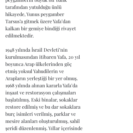
tarafından yutulduğu ünlü 
hikayede, Yunus peygamber 
Tarsus’a gitmek üzere Yafa’dan 
kalkan bir gemiye bindiği rivayet 
edilmektedir.
1948 yılında İsrail Devleti’nin 
kurulmasından itibaren Yafa, 20 yıl 
boyunca Arap ülkelerinden göç 
etmiş yoksul Yahudilerin ve 
Arapların yerleştiği bir yer olmuş. 
1968 yılında alınan kararla Yafa’da 
inşaat ve restorasyon çalışmaları 
başlatılmış. Eski binalar, sokaklar 
restore edilmiş ve bu dar sokaklara 
burç isimleri verilmiş, parklar ve 
mesire alanları oluşturulmuş, sahil 
şeridi düzenlenmiş. Yıllar içerisinde 