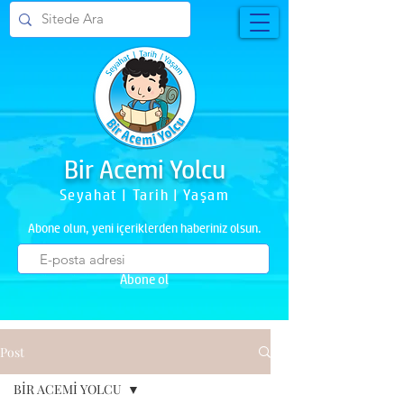
Bir Acemi Yolcu
Seyahat | Tarih | Yaşam
Abone olun, yeni içeriklerden haberiniz olsun.
Abone ol
Post
BİR ACEMİ YOLCU