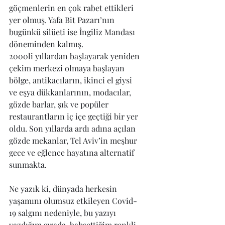
göçmenlerin en çok rabet ettikleri 
yer olmuş. Yafa Bit Pazarı’nın 
bugünkü silüeti ise İngiliz Mandası 
döneminden kalmış. 
2000li yıllardan başlayarak yeniden 
çekim merkezi olmaya başlayan 
bölge, antikacıların, ikinci el giysi 
ve eşya dükkanlarının, modacılar, 
gözde barlar, şık ve popüler 
restaurantların iç içe geçtiği bir yer 
oldu. Son yıllarda ardı adına açılan 
gözde mekanlar, Tel Aviv’in meşhur 
gece ve eğlence hayatına alternatif 
sunmakta.
Ne yazık ki, dünyada herkesin 
yaşamını olumsuz etkileyen Covid-
19 salgını nedeniyle, bu yazıyı 
yazdığım sırada, bahsettiğim renkli 