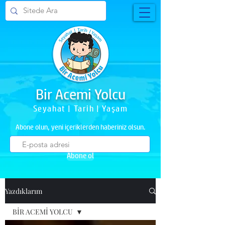
Bir Acemi Yolcu
Seyahat | Tarih | Yaşam
Abone olun, yeni içeriklerden haberiniz olsun.
Abone ol
Yazdıklarım
BİR ACEMİ YOLCU