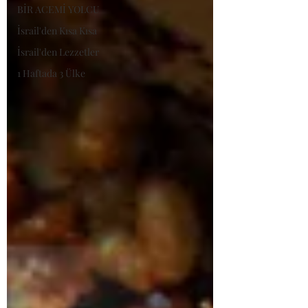
BİR ACEMİ YOLCU
İsrail'den Kısa Kısa
İsrail'den Lezzetler
1 Haftada 3 Ülke