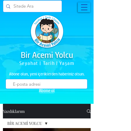
Bir Acemi Yolcu
Seyahat | Tarih | Yaşam
Abone olun, yeni içeriklerden haberiniz olsun.
Abone ol
Yazdıklarım
BİR ACEMİ YOLCU