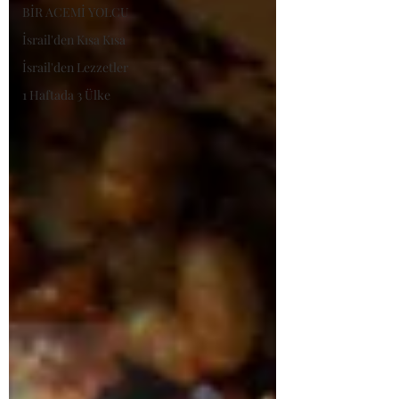
BİR ACEMİ YOLCU
İsrail'den Kısa Kısa
İsrail'den Lezzetler
1 Haftada 3 Ülke