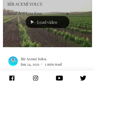
BİR ACEMİ YOLCU
İsrail'den Kısa Kısa
Load video
İsrail'den Lezzetler
1 Haftada 3 Ülke
Bir Acemi Yolcu
Jun 24, 2021
2 min read
İsrail'den Kısa Kısa
İsrail'de Tarım ve Tarım
Teknolojisi
Tarım veya ziraat, bitkisel ve hayvansal
ürünlerin üretilmesi, bunların kalite ve
verimlerinin yükseltilmesi, bu ürünlerin
uygun...