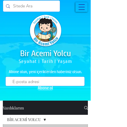
Bir Acemi Yolcu
Seyahat | Tarih | Yaşam
Abone olun, yeni içeriklerden haberiniz olsun.
Abone ol
Yazdıklarım
BİR ACEMİ YOLCU