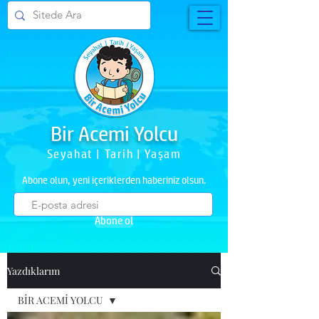
Bir Acemi Yolcu
Seyahat | Tarih | Yaşam
Abone olun, yeni içeriklerden haberiniz olsun.
Abone ol
Yazdıklarım
BİR ACEMİ YOLCU