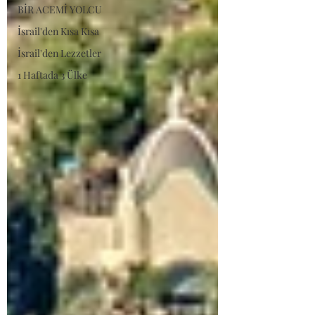
BİR ACEMİ YOLCU
İsrail'den Kısa Kısa
İsrail'den Lezzetler
1 Haftada 3 Ülke