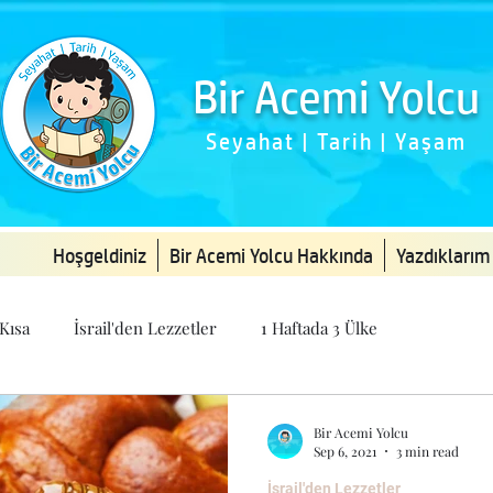
Bir Acemi Yolcu
Seyahat | Tarih | Yaşam
Hoşgeldiniz
Bir Acemi Yolcu Hakkında
Yazdıklarım
 Kısa
İsrail'den Lezzetler
1 Haftada 3 Ülke
Bir Acemi Yolcu
Sep 6, 2021
3 min read
İsrail'den Lezzetler