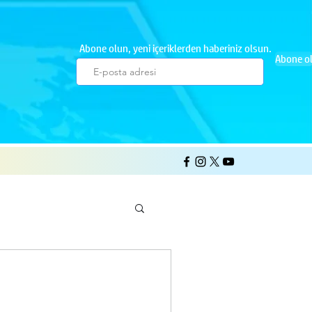
Abone olun, yeni içeriklerden haberiniz olsun.
Abone o