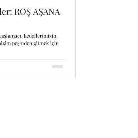
etler: ROŞ AŞANA
başlangıcı, hedeflerimizin,
mizim peşinden gitmek için