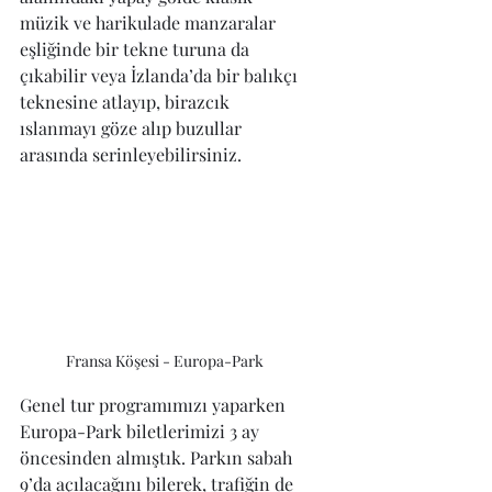
müzik ve harikulade manzaralar 
eşliğinde bir tekne turuna da 
çıkabilir veya İzlanda’da bir balıkçı 
teknesine atlayıp, birazcık 
ıslanmayı göze alıp buzullar 
arasında serinleyebilirsiniz.
Fransa Köşesi - Europa-Park
Genel tur programımızı yaparken 
Europa-Park biletlerimizi 3 ay 
öncesinden almıştık. Parkın sabah 
9’da açılacağını bilerek, trafiğin de 