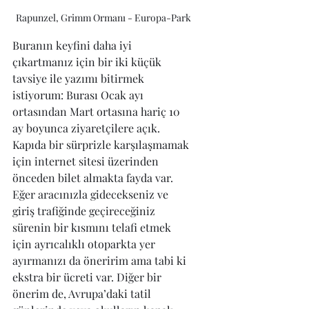
Rapunzel, Grimm Ormanı - Europa-Park
Buranın keyfini daha iyi 
çıkartmanız için bir iki küçük 
tavsiye ile yazımı bitirmek 
istiyorum: Burası Ocak ayı 
ortasından Mart ortasına hariç 10 
ay boyunca ziyaretçilere açık. 
Kapıda bir sürprizle karşılaşmamak 
için internet sitesi üzerinden 
önceden bilet almakta fayda var. 
Eğer aracınızla gidecekseniz ve 
giriş trafiğinde geçireceğiniz 
sürenin bir kısmını telafi etmek 
için ayrıcalıklı otoparkta yer 
ayırmanızı da öneririm ama tabi ki 
ekstra bir ücreti var. Diğer bir 
önerim de, Avrupa’daki tatil 