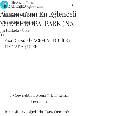
Bir Acemi Yolcu
BİR ACEMİ YOLCU
Feb 18, 2023
3 min read
Almanya'nın En Eğlenceli
İsrail'den Kısa Kısa
Yeri: EUROPA-PARK (No.
İsrail'den Lezzetler
1 Haftada 3 Ülke
7)
Yazı Dizisi: BİR ACEMİ YOLCU İLE 1 
HAFTADA 3 ÜLKE
(c) Copyright Bir Acemi Yolcu / Kemal 
Levi, 2023
Bir haftalık, ağırlıkla Kara Orman’ı 