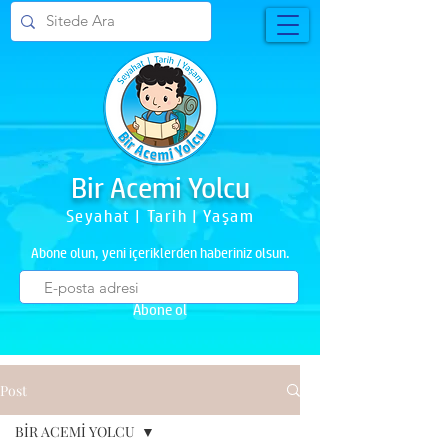
Bir Acemi Yolcu
Seyahat | Tarih | Yaşam
Abone olun, yeni içeriklerden haberiniz olsun.
Abone ol
Post
BİR ACEMİ YOLCU