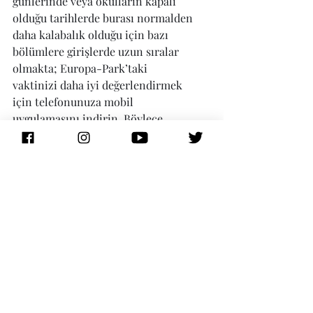
günlerinde veya okulların kapalı 
olduğu tarihlerde burası normalden 
daha kalabalık olduğu için bazı 
bölümlere girişlerde uzun sıralar 
olmakta; Europa-Park’taki 
vaktinizi daha iyi değerlendirmek 
için telefonunuza mobil 
uygulamasını indirin. Böylece 
sırada bekleme sürelerini görmenin 
yanı sıra, bulunduğunuz yeri ve 
çevrenizde neler olup bittiğinden 
de anında haberiniz olabilir. 