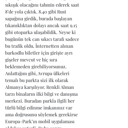
sıkışık olacağını tahmin ederek saat 
8’de yola çıktık. 8.40 gibi Rust 
sapağına girdik, burada başlayan 
tıkanıklıktan dolayı ancak saat 9.15 
gibi otoparka ulaşabildik. Neyse ki 
bugünün tek can sıkıcı tarafı sadece 
bu trafik oldu. İnternetten alınan 
barkodlu biletler için girişte ayrı 
gişeler mevcut ve hiç sıra 
beklemeden girebiliyorsunuz. 
Anlattığım gibi, Avrupa ülkeleri 
temalı bu parkta sizi ilk olarak 
Almanya karşılıyor. Renkli Alman 
tarzı binaların ilki bilgi ve danışma 
merkezi. Buradan parkla ilgili her 
türlü bilgi edinme imkanınız var 
ama doğrusunu söylemek gerekirse 
Europa-Park’ın mobil uygulaması 