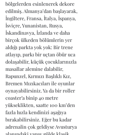
bölgelerden esinlenerek dekore 
edilmiş. Almanya’dan başlayarak, 
İngiltere, Fransa, İtalya, İspanya, 
İsviçre, Yunanistan, Rusya, 
İskandinavya, İzlanda ve daha 
birçok ülkeden bölümlerin yer 
aldığı parkta yok yok: Bir trene 
atlayıp, parkı bir uçtan öbür uca 
dolaşabilir, küçük çocuklarınızla 
masallar alemine dalabilir, 
Rapunzel, Kırmızı Başlıklı Kız, 
Bremen Mızıkacıları ile oyunlar 
oynayabilirsiniz. Ya da bir roller 
coaster’a binip 40 metre 
yükseklikten, saatte 100 km’den 
fazla hızla kendinizi aşağıya 
bırakabilirsiniz. Eğer bu kadar 
adrenalin çok geldiyse Avusturya 
alanındaki yapay gölde klasik 