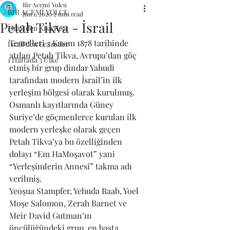
Bir Acemi Yolcu
BİR ACEMİ YOLCU
Jun 1, 2020
2 min read
Petah Tikva - İsrail
İsrail'den Kısa Kısa
Temelleri 3 Kasım 1878 tarihinde 
İsrail'den Lezzetler
atılan Petah Tikva, Avrupa’dan göç 
1 Haftada 3 Ülke
etmiş bir grup dindar Yahudi 
tarafından modern İsrail’in ilk 
yerleşim bölgesi olarak kurulmuş.
Osmanlı kayıtlarında Güney 
Suriye’de göçmenlerce kurulan ilk 
modern yerleşke olarak geçen 
Petah Tikva’ya bu özelliğinden 
dolayı “Em HaMoşavot” yani 
“Yerleşimlerin Annesi” takma adı 
verilmiş.
Yeoşua Stampfer, Yehuda Raab, Yoel 
Moşe Salomon, Zerah Barnet ve 
Meir David Gutman’ın 
öncülüğündeki grup, en başta 