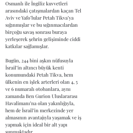
Osmanlı ile İngiliz kuvvetleri 
arasındaki çatışmalardan kaçan Tel 
Aviv ve Yafo’lular Petah Tikva’ya 
sığınmışlar ve bu sığınmacılardan 
birçoğu savaş sonrası buraya 
yerleşerek şehrin gelişiminde ciddi 
katkılar sağlamışlar.
Bugün, 244 bini aşkın nüfusuyla 
İsrail’in altıncı büyük kenti 
konumundaki Petah Tikva, hem 
ülkenin en işlek arterleri olan 4, 5 
ve 6 numaralı otobanlara, aynı 
zamanda Ben Gurion Uluslararası 
Havalimanı’na olan yakınlığıyla, 
hem de İsrail’in merkezinde yer 
almasının avantajıyla yaşamak ve iş 
yapmak için ideal bir alt yapı 
sunmaktadır.