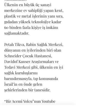
Ülkenin en büyük üç sanayi 
merkezine ev sahipliği yapan kent,  
plastik ve metal işlerinin yanı sıra, 
gıdadan yüksek teknolojiye kadar 
60 binden fazla kişiye iş imkânı 
sağlamaktadır.
Petah Tikva, Rabin Sağlık Merkezi, 
dünyanın en iyilerinden biri olan 
Schneider Çocuk Hastanesi, 
Davidof Kanser Araştırmaları ve 
Tedavi Merkezi gibi, ülkenin en iyi 
sağlık kuruluşlarını 
barındırmasıyla, tıp konusunda 
İsrail’in en önde gelen 
şehirlerinden bir tanesidir.
“Bir Acemi Yolcu”nun Youtube 