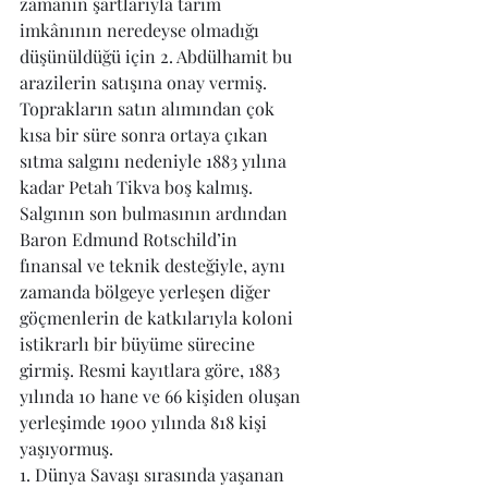
zamanın şartlarıyla tarım 
imkânının neredeyse olmadığı 
düşünüldüğü için 2. Abdülhamit bu 
arazilerin satışına onay vermiş.
Toprakların satın alımından çok 
kısa bir süre sonra ortaya çıkan 
sıtma salgını nedeniyle 1883 yılına 
kadar Petah Tikva boş kalmış. 
Salgının son bulmasının ardından 
Baron Edmund Rotschild’in 
fınansal ve teknik desteğiyle, aynı 
zamanda bölgeye yerleşen diğer 
göçmenlerin de katkılarıyla koloni 
istikrarlı bir büyüme sürecine 
girmiş. Resmi kayıtlara göre, 1883 
yılında 10 hane ve 66 kişiden oluşan 
yerleşimde 1900 yılında 818 kişi 
yaşıyormuş.
1. Dünya Savaşı sırasında yaşanan 