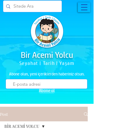
Bir Acemi Yolcu
Seyahat | Tarih | Yaşam
Abone olun, yeni içeriklerden haberiniz olsun.
Abone ol
Post
BİR ACEMİ YOLCU