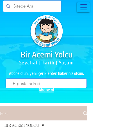
Bir Acemi Yolcu
Seyahat | Tarih | Yaşam
Abone olun, yeni içeriklerden haberiniz olsun.
Abone ol
Post
BİR ACEMİ YOLCU