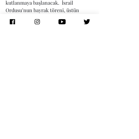
kutlanmaya başlanacak.  İsrail 
Ordusu’nun bayrak töreni, üstün 
hizmet ödüllerinin verilmesi, ünlü 
şarkıcıların vereceği konserler, 
dans ve havai fişek gösterilerinin 
yer alacağı bu tören tüm televizyon 
kanallarından canlı yayınlacak. 5 
Mayıs sabahı İsrail Hava Kuvvetleri, 
İsrail’in en kuzeyinden en güneyine 
kadar gösteri uşuşunda bulunacak.
Bir Acemi Yolcu olarak canlı yayın 
yaparak bu günden kesitler 
sunmaya çalışacağım.
#bircemiyolcu
#israeltraveller
#israildenkisakisa
#yomhashoah
#yomhazikaron
#yomhaatzmaut
İsrail'den Kısa Kısa