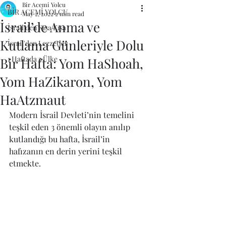
Bir Acemi Yolcu
BİR ACEMİ YOLCU
May 2, 2022
2 min read
İsrail’de Anma ve
İsrail'den Kısa Kısa
Kutlama Günleriyle Dolu
İsrail'den Lezzetler
1 Haftada 3 Ülke
Bir Hafta: Yom HaShoah,
Yom HaZikaron, Yom
HaAtzmaut
Modern İsrail Devleti’nin temelini 
teşkil eden 3 önemli olayın anılıp 
kutlandığı bu hafta, İsrail’in 
hafızanın en derin yerini teşkil 
etmekte.