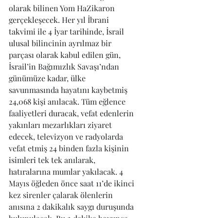
olarak bilinen Yom HaZikaron 
gerçekleşecek. Her yıl İbrani 
takvimi ile 4 İyar tarihinde, İsrail 
ulusal bilincinin ayrılmaz bir 
parçası olarak kabul edilen gün, 
İsrail’in Bağımızlık Savaşı’ndan 
günümüze kadar, ülke 
savunmasında hayatını kaybetmiş 
24,068 kişi anılacak. Tüm eğlence 
faaliyetleri duracak, vefat edenlerin 
yakınları mezarlıkları ziyaret 
edecek, televizyon ve radyolarda 
vefat etmiş 24 binden fazla kişinin 
isimleri tek tek anılarak, 
hatıralarına mumlar yakılacak. 4 
Mayıs öğleden önce saat 11’de ikinci 
kez sirenler çalarak ölenlerin 
anısına 2 dakikalık saygı duruşunda 