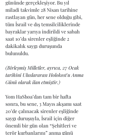
gününde gerçekleşiyor. Bu yıl 
miladi takvimle 28 Nisan tarihine 
rastlayan gün, her sene olduğu gibi, 
tüm İsrail ve dış temsilciliklerinde 
bayraklar yarıya indirildi ve sabah 
saat 10’da sirenler eşliğinde 2 
dakikalık saygı duruşunda 
bulunuldu. 
(Birleşmiş Milletler, ayrıca, 27 Ocak 
tarihini Uluslararası Holokost'u Anma 
Günü olarak ilan etmiştir.)
Yom HaShoa’dan tam bir hafta 
sonra, bu sene, 3 Mayıs akşamı saat 
20’de çalınacak sirenler eşliğinde 
saygı duruşuyla, İsrail için diğer 
önemli bir gün olan “Şehitleri ve 
terör kurbanlarını” anma günü 