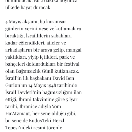
bulunulacak. Bu 2 dakika boyunca 
ülkede hayat duracak.
4 Mayıs akşamı, bu karamsar 
günlerin yerini neşe ve kutlamalara 
bıraktığı, İsraillilerin sabahlara 
kadar eğlendikleri, aileler ve 
arkadaşların bir araya gelip, mangal 
yaktıkları, yiyip içtikleri, park ve 
bahçeleri doldurdukları bir festival 
olan Bağımsızlık Günü kutlanacak. 
İsrail’in ilk başbakanı David Ben 
Gurion’un 14 Mayıs 1948 tarihinde 
İsrail Devleti’nin bağımsızlığını ilan 
ettiği, İbrani takvimine göre 5 Iyar 
tarihi, İbranice adıyla Yom 
Ha’Atzmaut, her sene olduğu gibi, 
bu sene de Kudüs’teki Herzl 
Tepesi’ndeki resmi törenle 