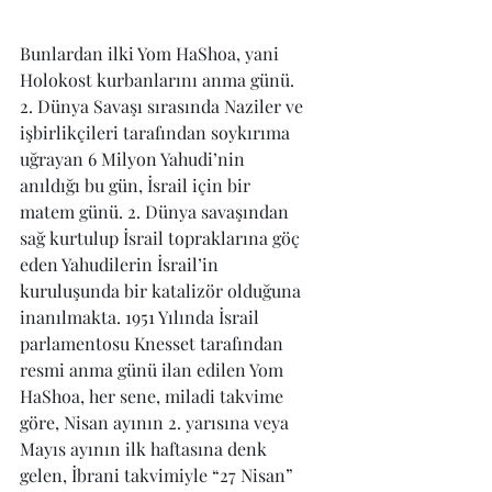
Bunlardan ilki Yom HaShoa, yani 
Holokost kurbanlarını anma günü. 
2. Dünya Savaşı sırasında Naziler ve 
işbirlikçileri tarafından soykırıma 
uğrayan 6 Milyon Yahudi’nin 
anıldığı bu gün, İsrail için bir 
matem günü. 2. Dünya savaşından 
sağ kurtulup İsrail topraklarına göç 
eden Yahudilerin İsrail’in 
kuruluşunda bir katalizör olduğuna 
inanılmakta. 1951 Yılında İsrail 
parlamentosu Knesset tarafından 
resmi anma günü ilan edilen Yom 
HaShoa, her sene, miladi takvime 
göre, Nisan ayının 2. yarısına veya 
Mayıs ayının ilk haftasına denk 
gelen, İbrani takvimiyle “27 Nisan” 