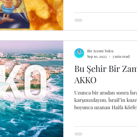
Bir Acemi Yolcu
Sep 10, 2022
3 min read
Bu Şehir Bir Za
AKKO
Uzunca bir aradan sonra İsra
karşınızdayım. İsrail’in kuz
boyunca uzanan Haifa Körfez