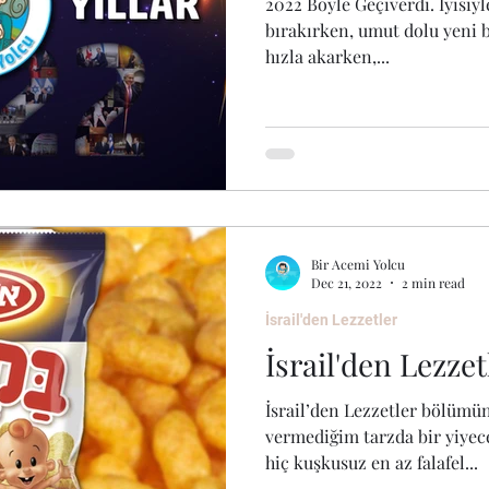
2022 Böyle Geçiverdi. İyisiyl
bırakırken, umut dolu yeni b
hızla akarken,...
Bir Acemi Yolcu
Dec 21, 2022
2 min read
İsrail'den Lezzetler
İsrail'den Lezze
İsrail’den Lezzetler bölümü
vermediğim tarzda bir yiyece
hiç kuşkusuz en az falafel...