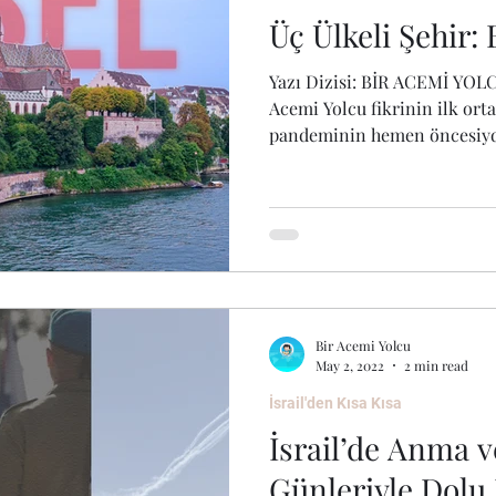
Üç Ülkeli Şehir:
Yazı Dizisi: BİR ACEMİ YOL
Acemi Yolcu fikrinin ilk ort
pandeminin hemen öncesiydi
Bir Acemi Yolcu
May 2, 2022
2 min read
İsrail'den Kısa Kısa
İsrail’de Anma 
Günleriyle Dolu 