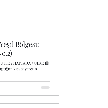
eşil Bölgesi:
o.2)
CU İLE 1 HAFTADA 3 ÜLKE İlk
aptığım kısa ziyaretin
..