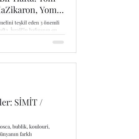
aZikaron, Yom
melini teşkil eden 3 önemli
fta, İsrail’in hafızanın en
ler: SİMİT /
rosca, bublik, koulouri,
dünyanın farklı