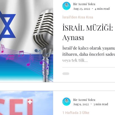
Bir Acemi Yolcu
Aug 23, 2022
4 min read
İsrail'den Kısa Kısa
İSRAİL MÜZİĞİ: İ
Aynası
İsrail’de kalıcı olarak yaşa
itibaren, daha önceleri sad
veya tek tük...
Bir Acemi Yolcu
Aug 9, 2022
3 min read
1 Haftada 3 Ülke