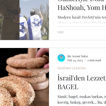
HaShoah, Yom H
HaAtzmaut
Modern İsrail Devleti’nin te
olayın anılıp kutlandığı bu ha
derin yerini teşkil...
Bir Acemi Yolcu
Feb 24, 2022
2 min read
İsrail'den Lezzetler
İsrail'den Lezzet
BAGEL
Simit, bagel, roskas turkas, 
kovrig, bokeg, gevrek... Bu, 