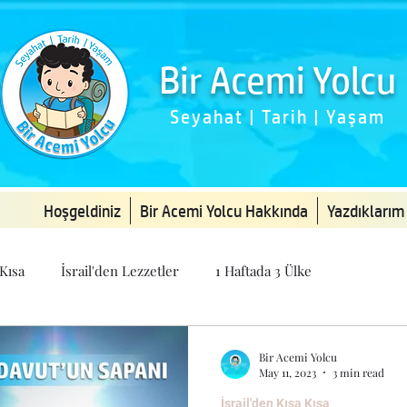
Bir Acemi Yolcu
Seyahat | Tarih | Yaşam
Hoşgeldiniz
Bir Acemi Yolcu Hakkında
Yazdıklarım
 Kısa
İsrail'den Lezzetler
1 Haftada 3 Ülke
Bir Acemi Yolcu
May 11, 2023
3 min read
İsrail'den Kısa Kısa