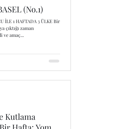
 BASEL (No.1)
CU İLE 1 HAFTADA 3 ÜLKE Bir
aya çıktığı zaman
 ve amaç...
ve Kutlama
Bir Hafta: Yom