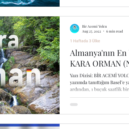
Bir Acemi Yolcu
Aug 27, 2022
6 min read
1 Haftada 3 Ülke
Almanya'nın En Y
KARA ORMAN (N
Yazı Dizisi: BİR ACEMİ YOL
yazımda tanıttığım Basel’e y
ardından, 1 buçuk saatlik bir.