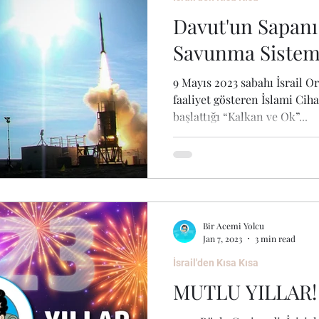
Davut'un Sapanı 
Savunma Sistem
9 Mayıs 2023 sabahı İsrail 
faaliyet gösteren İslami Cih
başlattığı “Kalkan ve Ok”...
Bir Acemi Yolcu
Jan 7, 2023
3 min read
İsrail'den Kısa Kısa
MUTLU YILLAR!