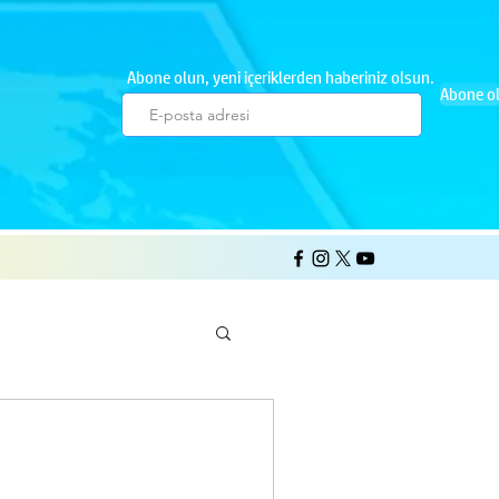
Abone olun, yeni içeriklerden haberiniz olsun.
Abone o