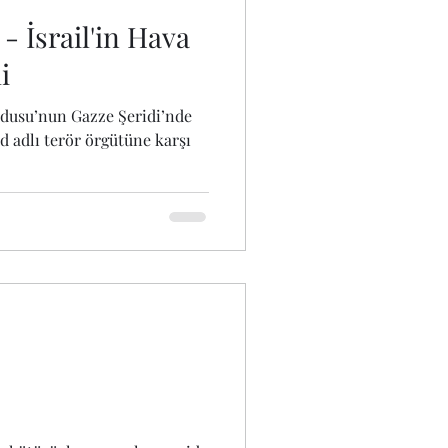
- İsrail'in Hava
i
Ordusu’nun Gazze Şeridi’nde
ad adlı terör örgütüne karşı