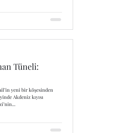
man Tüneli:
il’in yeni bir köşesinden
eyinde Akdeniz kıyısı
i’nin...