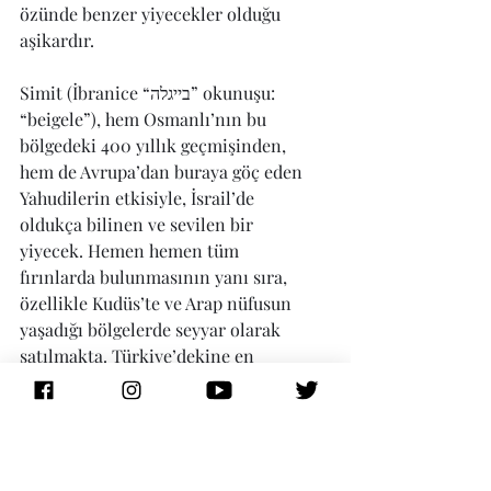
özünde benzer yiyecekler olduğu 
aşikardır. 
Simit (İbranice “בייגלה” okunuşu: 
“beigele”), hem Osmanlı’nın bu 
bölgedeki 400 yıllık geçmişinden, 
hem de Avrupa’dan buraya göç eden 
Yahudilerin etkisiyle, İsrail’de 
oldukça bilinen ve sevilen bir 
yiyecek. Hemen hemen tüm 
fırınlarda bulunmasının yanı sıra, 
özellikle Kudüs’te ve Arap nüfusun 
yaşadığı bölgelerde seyyar olarak 
satılmakta. Türkiye’dekine en 
benzer simit, İsrail’de Kudüs Simit’i 
(İbrance בייגלה ירושלמי, okunuşu: 
beigele yeruşalmi) adıyla 
bulunabilir. Bir kısa not: Son 
zamanlarda İsrail’deki 