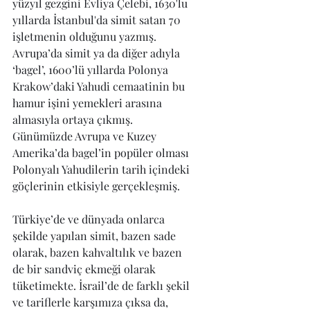
yüzyıl gezgini Evliya Çelebi, 1630'lu 
yıllarda İstanbul'da simit satan 70 
işletmenin olduğunu yazmış. 
Avrupa’da simit ya da diğer adıyla 
‘bagel’, 1600’lü yıllarda Polonya 
Krakow’daki Yahudi cemaatinin bu 
hamur işini yemekleri arasına 
almasıyla ortaya çıkmış. 
Günümüzde Avrupa ve Kuzey 
Amerika’da bagel’in popüler olması 
Polonyalı Yahudilerin tarih içindeki 
göçlerinin etkisiyle gerçekleşmiş. 
Türkiye’de ve dünyada onlarca 
şekilde yapılan simit, bazen sade 
olarak, bazen kahvaltılık ve bazen 
de bir sandviç ekmeği olarak 
tüketimekte. İsrail’de de farklı şekil 
ve tariflerle karşımıza çıksa da, 