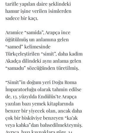
tarifle yapılan daire şeklindeki 
hamur işine verilen isimlerden 
sadece bir kaçı.
Aramice “samida”, Arapça ince 
öğütülmüş un anlamına gelen 
“samed” kelimesinde 
Türkçeleştirilen “simit”, daha kadim 
Akadça dilindeki aynı anlama gelen 
“samadu” sözcüğünden türetilmiş.
“Simit”in doğum yeri Doğu Roma 
İmparatorluğu olarak tahmin edilse 
de, 13. yüzyılda Endülüs’te Arapça 
yazılan bazı yemek kitaplarında 
benzer bir yiyecek olan, ancak daha 
çok bir bisküviye benzeyen “ka’ak 
veya kahka”dan bahsedilmekteymiş. 
Ayrıca, bazı kaynaklara göre, 14. 