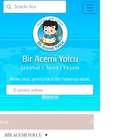
Bir Acemi Yolcu
Seyahat | Tarih | Yaşam
Abone olun, yeni içeriklerden haberiniz olsun.
Abone ol
Post
BİR ACEMİ YOLCU