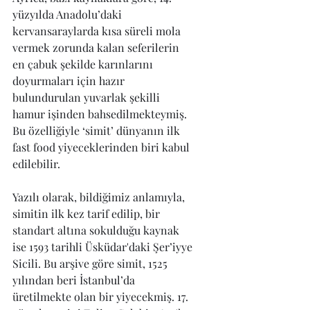
yüzyılda Anadolu’daki 
kervansaraylarda kısa süreli mola 
vermek zorunda kalan seferilerin 
en çabuk şekilde karınlarını 
doyurmaları için hazır 
bulundurulan yuvarlak şekilli 
hamur işinden bahsedilmekteymiş. 
Bu özelliğiyle ‘simit’ dünyanın ilk 
fast food yiyeceklerinden biri kabul 
edilebilir.  
Yazılı olarak, bildiğimiz anlamıyla, 
simitin ilk kez tarif edilip, bir 
standart altına sokulduğu kaynak 
ise 1593 tarihli Üsküdar'daki Şer’iyye 
Sicili. Bu arşive göre simit, 1525 
yılından beri İstanbul’da 
üretilmekte olan bir yiyecekmiş. 17. 