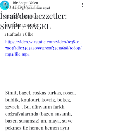
Bir Acemi Yolcu
BİR ACEMİ YOLCU
Feb 24, 2022
2 min read
İsrail'den Lezzetler:
İsrail'den Kısa Kısa
SİMİT / BAGEL
İsrail'den Lezzetler
1 Haftada 3 Ülke
https://video.wixstatic.com/video/1e3840_
7a03f3db174c4a40993290af74e1a6a8/1080p/
mp4/file.mp4
Simit, bagel, roskas turkas, rosca, 
bublik, koulouri, kovrig, bokeg, 
gevrek... Bu, dünyanın farklı 
coğrafyalarında (bazen susamlı, 
bazen susamsız) un, maya, su ve 
pekmez ile hemen hemen aynı 