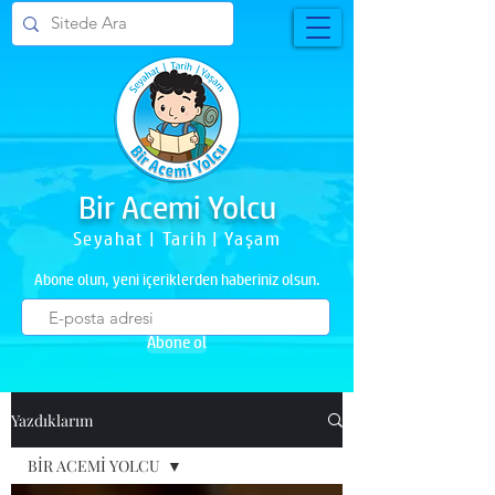
Bir Acemi Yolcu
Seyahat | Tarih | Yaşam
Abone olun, yeni içeriklerden haberiniz olsun.
Abone ol
Yazdıklarım
BİR ACEMİ YOLCU