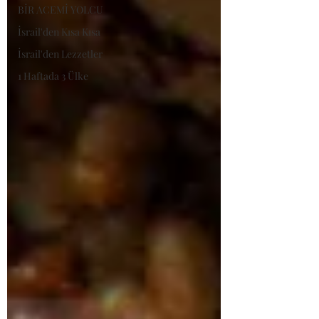
BİR ACEMİ YOLCU
İsrail'den Kısa Kısa
İsrail'den Lezzetler
1 Haftada 3 Ülke