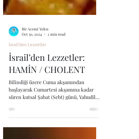
Bir Acemi Yolcu
Oct 30, 2024
2 min read
İsrail'den Lezzetler
İsrail’den Lezzetler:
HAMİN / CHOLENT
Bilindiği üzere Cuma akşamından
başlayarak Cumartesi akşamına kadar
süren kutsal Şabat (Sebt) günü, Yahudiler
kendilerini bir çok işten...