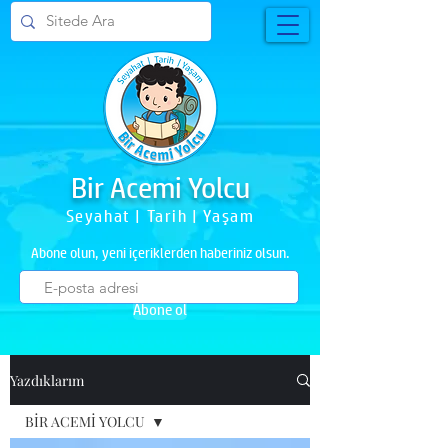
Bir Acemi Yolcu
Seyahat | Tarih | Yaşam
Abone olun, yeni içeriklerden haberiniz olsun.
Abone ol
Yazdıklarım
BİR ACEMİ YOLCU