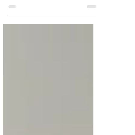
ülkenin kuruluş sürecinde yalnızca siyasi
ve askeri mücadelelerin değil, aynı
zamanda benzersiz toplumsal ve
ekonomik deneylerin de belirleyici
olduğu görülür. Bunların en dikkat çekici
örnekleri Kibutz ve Moşav adı verilen
yerleşim modelleridir. Bu iki sistem,
yalnızca tarımsal üretim biçimleri değil;
aynı zamanda yeni bir toplum inşa etme,
ekonomik bağımsızlık sağlama ve
gelecekte kurulacak Yahudi devletinin
temellerini oluşturma amac