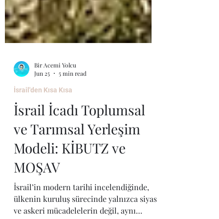
Bir Acemi Yolcu
Jun 25
5 min read
İsrail'den Kısa Kısa
İsrail İcadı Toplumsal
ve Tarımsal Yerleşim
Modeli: KİBUTZ ve
MOŞAV
İsrail’in modern tarihi incelendiğinde,