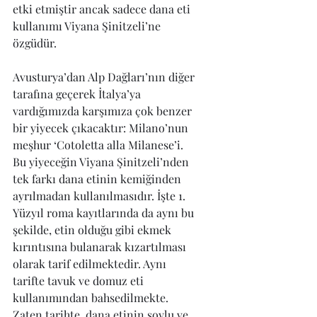
etki etmiştir ancak sadece dana eti 
kullanımı Viyana Şinitzeli’ne 
özgüdür.
Avusturya’dan Alp Dağları’nın diğer 
tarafına geçerek İtalya’ya 
vardığımızda karşımıza çok benzer 
bir yiyecek çıkacaktır: Milano’nun 
meşhur ‘Cotoletta alla Milanese’i. 
Bu yiyeceğin Viyana Şinitzeli’nden 
tek farkı dana etinin kemiğinden 
ayrılmadan kullanılmasıdır. İşte 1. 
Yüzyıl roma kayıtlarında da aynı bu 
şekilde, etin olduğu gibi ekmek 
kırıntısına bulanarak kızartılması 
olarak tarif edilmektedir. Aynı 
tarifte tavuk ve domuz eti 
kullanımından bahsedilmekte. 
Zaten tarihte, dana etinin soylu ve 