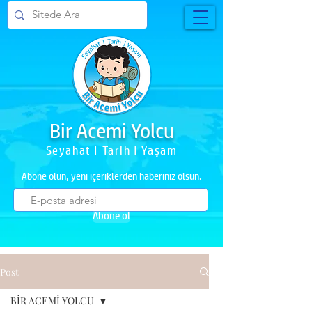
Bir Acemi Yolcu
Seyahat | Tarih | Yaşam
Abone olun, yeni içeriklerden haberiniz olsun.
Abone ol
Post
BİR ACEMİ YOLCU