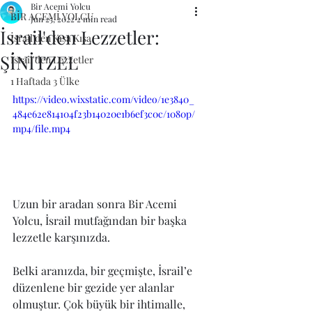
Bir Acemi Yolcu
BİR ACEMİ YOLCU
Jun 25, 2022
2 min read
İsrail'den Lezzetler:
İsrail'den Kısa Kısa
ŞİNİTZEL
İsrail'den Lezzetler
1 Haftada 3 Ülke
https://video.wixstatic.com/video/1e3840_
484e62e814104f23b14020e1b6ef3c0c/1080p/
mp4/file.mp4
Uzun bir aradan sonra Bir Acemi 
Yolcu, İsrail mutfağından bir başka 
lezzetle karşınızda.
Belki aranızda, bir geçmişte, İsrail’e 
düzenlene bir gezide yer alanlar 
olmuştur. Çok büyük bir ihtimalle, 