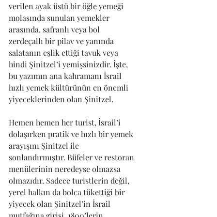
verilen ayak üstü bir öğle yemeği 
molasında sunulan yemekler 
arasında, safranlı veya bol 
zerdeçallı bir pilav ve yanında 
salatanın eşlik ettiği tavuk veya 
hindi Şinitzel’i yemişsinizdir. İşte, 
bu yazımın ana kahramanı İsrail 
hızlı yemek kültürünün en önemli 
yiyeceklerinden olan Şinitzel.
Hemen hemen her turist, İsrail’i 
dolaşırken pratik ve hızlı bir yemek 
arayışını Şinitzel ile 
sonlandırmıştır. Büfeler ve restoran 
menülerinin neredeyse olmazsa 
olmazıdır. Sadece turistlerin değil, 
yerel halkın da bolca tükettiği bir 
yiyecek olan Şinitzel’in İsrail 
mutfağına girişi, 1800’lerin 