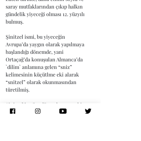
saray mutfaklarından çıkıp halkın 
gündelik yiyeceği olması 12. yüzyılı 
bulmuş. 
Şinitzel ismi, bu yiyeceğin 
Avrupa’da yaygın olarak yapılmaya 
başlandığı dönemde, yani 
Ortaçağ’da konuşulan Almanca’da 
`dilim` anlamına gelen “sniz” 
kelimesinin küçütlme eki alarak 
“snitzel” olarak okunmasından 
türetilmiş.
Şinitzel’in tüm dünyada yaygın bir 
yiyecek olması, ülkeler arasındaki 
ilişkilerin yoğunlaştığı, savaşlar ve 
ekonomik şartlardan ötürü göçlerin 
arttığı 20. yüzyılı bulmuş. Kuzey 