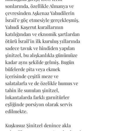
sonlarında, özellikle Almanya ve 
çevresinden Aşkenaz Yahudilerin 
İsrail’e göç etmesiyle gerçekleşmiş. 
Yahudi Kaşerut kurallarının 
katılığından ve eknomik şartlardan 
ötürü İsrail’in ilk kuruluş yıllarında 
sadece tavuk ve hindiden yapılan 
şinitzel, bu alışkanlıkla günümüze 
kadar aynı şekilde gelmiş. Bugün 
büfelerde pita veya ekmek 
içerisinde çeşitli meze ve 
salatalarla ve de özelikle humus ve 
tahin ile sunulan şinitzel, 
lokantalarda farklı garnitürler 
eşliğinde porsiyon olarak servis 
edilmekte.
Kuşkusuz Şinitzel denince akla 