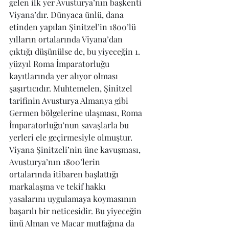
gelen ilk yer Avusturya’nın başkenti 
Viyana’dır. Dünyaca ünlü, dana 
etinden yapılan Şinitzel’in 1800’lü 
yılların ortalarında Viyana’dan 
çıktığı düşünülse de, bu yiyeceğin 1. 
yüzyıl Roma İmparatorluğu 
kayıtlarında yer alıyor olması 
şaşırtıcıdır. Muhtemelen, Şinitzel 
tarifinin Avusturya Almanya gibi 
Germen bölgelerine ulaşması, Roma 
İmparatorluğu’nun savaşlarla bu 
yerleri ele geçirmesiyle olmuştur. 
Viyana Şinitzeli’nin üne kavuşması, 
Avusturya’nın 1800’lerin 
ortalarında itibaren başlattığı 
markalaşma ve tekif hakkı 
yasalarını uygulamaya koymasının 
başarılı bir neticesidir. Bu yiyeceğin 
ünü Alman ve Macar mutfağına da 