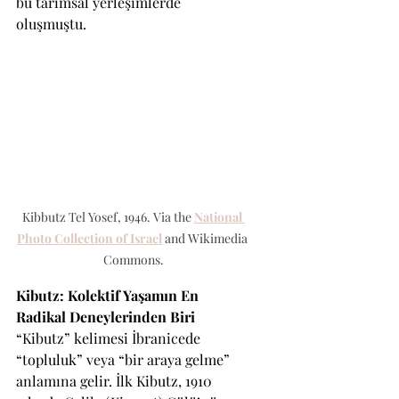
bu tarımsal yerleşimlerde 
oluşmuştu.
Kibbutz Tel Yosef, 1946. Via the 
National 
Photo Collection of Israel
 and Wikimedia 
Commons.
Kibutz: Kolektif Yaşamın En 
Radikal Deneylerinden Biri
“Kibutz” kelimesi İbranicede 
“topluluk” veya “bir araya gelme” 
anlamına gelir. İlk Kibutz, 1910 