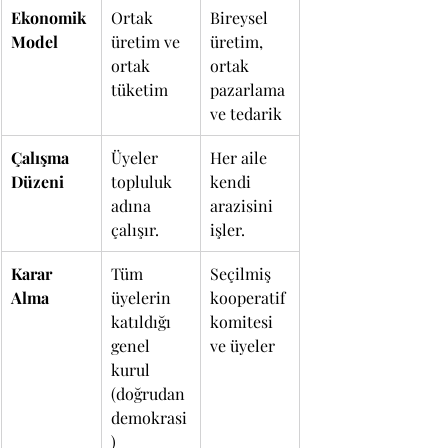
Ekonomik 
Ortak 
Bireysel 
Model
üretim ve 
üretim, 
ortak 
ortak 
tüketim
pazarlama 
ve tedarik
Çalışma 
Üyeler 
Her aile 
Düzeni
topluluk 
kendi 
adına 
arazisini 
çalışır.
işler.
Karar 
Tüm 
Seçilmiş 
Alma
üyelerin 
kooperatif 
katıldığı 
komitesi 
genel 
ve üyeler
kurul 
(doğrudan 
demokrasi
)