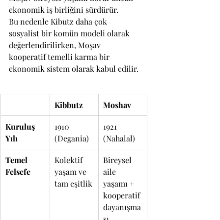
ekonomik iş birliğini sürdürür.
Bu nedenle Kibutz daha çok 
sosyalist bir komün modeli olarak 
değerlendirilirken, Moşav 
kooperatif temelli karma bir 
ekonomik sistem olarak kabul edilir.
Kibbutz
Moshav
Kuruluş 
1910 
1921 
Yılı
(Degania)
(Nahalal)
Temel 
Kolektif 
Bireysel 
Felsefe
yaşam ve 
aile 
tam eşitlik
yaşamı + 
kooperatif 
dayanışma
sı