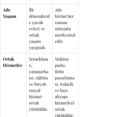
Aile 
İlk 
Aile 
Yaşamı
dönemlerd
birimi her 
e çocuk 
zaman 
evleri ve 
sistemin 
ortak 
merkezind
yaşam 
edir.
yaygındı.
Ortak 
Yemekhan
Makine 
Hizmetler
e, 
parkı, 
çamaşırha
ürün 
ne, eğitim 
pazarlama
ve birçok 
sı, tedarik 
sosyal 
ve bazı 
hizmet 
altyapı 
ortak 
hizmetleri 
yürütülür.
ortak 
yürütülür.