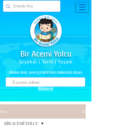
Bir Acemi Yolcu
Seyahat | Tarih | Yaşam
Abone olun, yeni içeriklerden haberiniz olsun.
Abone ol
Post
BİR ACEMİ YOLCU