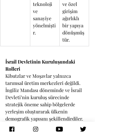
teknoloji 
ve özel 
ve 
girişim 
sanayiye 
ağırlıklı 
yönelmişti
bir yapıya 
r.
dönüşmüş
tür.
İsrail Devletinin Kuruluşundaki 
Rolleri
Kibutzlar ve Moşavlar yalnızca 
tarımsal üretim merkezleri değildi. 
İngiliz Mandası döneminde ve İsrail 
Devleti’nin kuruluş sürecinde 
stratejik öneme sahip bölgelerde 
yerleşim oluşturarak ülkenin 
demografik yapısını şekillendirdiler.
1948 Bağımsızlık Savaşı sırasında 
birçok Kibutz doğrudan cephe 