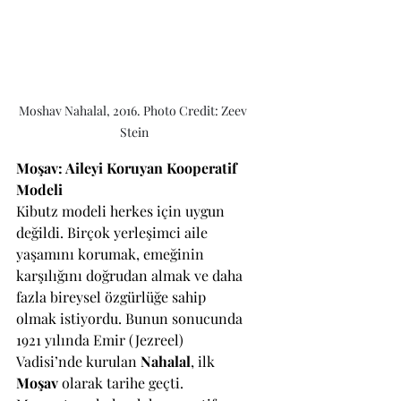
Moshav Nahalal, 2016. Photo Credit: Zeev 
Stein
Moşav: Aileyi Koruyan Kooperatif 
Modeli
Kibutz modeli herkes için uygun 
değildi. Birçok yerleşimci aile 
yaşamını korumak, emeğinin 
karşılığını doğrudan almak ve daha 
fazla bireysel özgürlüğe sahip 
olmak istiyordu. Bunun sonucunda 
1921 yılında Emir (Jezreel) 
Vadisi’nde kurulan 
Nahalal
, ilk 
Moşav
 olarak tarihe geçti.