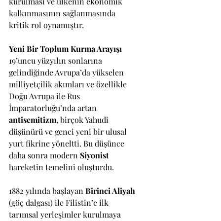
kurulması ve ülkenin ekonomik 
kalkınmasının sağlanmasında 
kritik rol oynamıştır.
Yeni Bir Toplum Kurma Arayışı
19’uncu yüzyılın sonlarına 
gelindiğinde Avrupa’da yükselen 
milliyetçilik akımları ve özellikle 
Doğu Avrupa ile Rus 
İmparatorluğu’nda artan 
antisemitizm
, birçok Yahudi 
düşünürü ve genci yeni bir ulusal 
yurt fikrine yöneltti. Bu düşünce 
daha sonra modern 
Siyonist 
hareketin temelini oluşturdu.
1882 yılında başlayan 
Birinci Aliyah
(göç dalgası) ile Filistin’e ilk 
tarımsal yerleşimler kurulmaya 