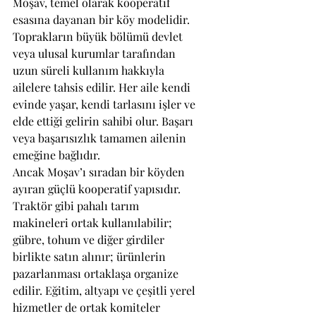
Moşav, temel olarak kooperatif 
esasına dayanan bir köy modelidir. 
Toprakların büyük bölümü devlet 
veya ulusal kurumlar tarafından 
uzun süreli kullanım hakkıyla 
ailelere tahsis edilir. Her aile kendi 
evinde yaşar, kendi tarlasını işler ve 
elde ettiği gelirin sahibi olur. Başarı 
veya başarısızlık tamamen ailenin 
emeğine bağlıdır.
Ancak Moşav’ı sıradan bir köyden 
ayıran güçlü kooperatif yapısıdır. 
Traktör gibi pahalı tarım 
makineleri ortak kullanılabilir; 
gübre, tohum ve diğer girdiler 
birlikte satın alınır; ürünlerin 
pazarlanması ortaklaşa organize 
edilir. Eğitim, altyapı ve çeşitli yerel 
hizmetler de ortak komiteler 