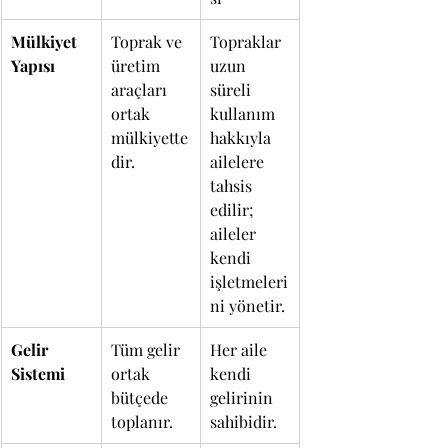
Mülkiyet 
Toprak ve 
Topraklar 
Yapısı
üretim 
uzun 
araçları 
süreli 
ortak 
kullanım 
mülkiyette
hakkıyla 
dir.
ailelere 
tahsis 
edilir; 
aileler 
kendi 
işletmeleri
ni yönetir.
Gelir 
Tüm gelir 
Her aile 
Sistemi
ortak 
kendi 
bütçede 
gelirinin 
toplanır.
sahibidir.