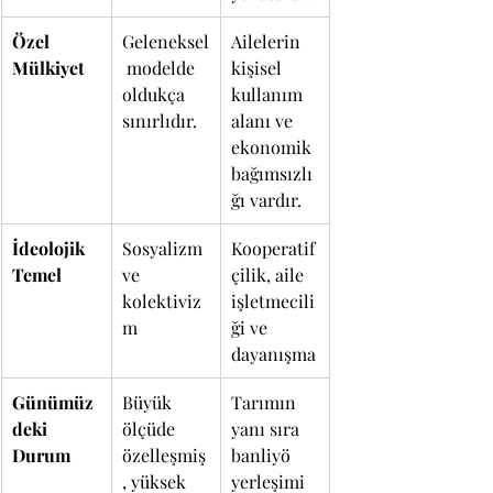
Özel 
Geleneksel
Ailelerin 
Mülkiyet
 modelde 
kişisel 
oldukça 
kullanım 
sınırlıdır.
alanı ve 
ekonomik 
bağımsızlı
ğı vardır.
İdeolojik 
Sosyalizm 
Kooperatif
Temel
ve 
çilik, aile 
kolektiviz
işletmecili
m
ği ve 
dayanışma
Günümüz
Büyük 
Tarımın 
deki 
ölçüde 
yanı sıra 
Durum
özelleşmiş
banliyö 
, yüksek 
yerleşimi 