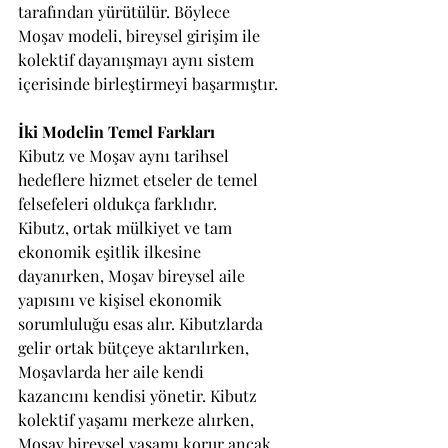
tarafından yürütülür. Böylece 
Moşav modeli, bireysel girişim ile 
kolektif dayanışmayı aynı sistem 
içerisinde birleştirmeyi başarmıştır.
İki Modelin Temel Farkları
Kibutz ve Moşav aynı tarihsel 
hedeflere hizmet etseler de temel 
felsefeleri oldukça farklıdır.
Kibutz, ortak mülkiyet ve tam 
ekonomik eşitlik ilkesine 
dayanırken, Moşav bireysel aile 
yapısını ve kişisel ekonomik 
sorumluluğu esas alır. Kibutzlarda 
gelir ortak bütçeye aktarılırken, 
Moşavlarda her aile kendi 
kazancını kendisi yönetir. Kibutz 
kolektif yaşamı merkeze alırken, 
Moşav bireysel yaşamı korur ancak 