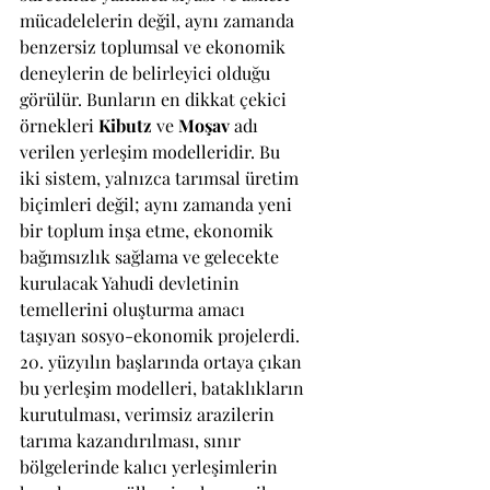
mücadelelerin değil, aynı zamanda 
benzersiz toplumsal ve ekonomik 
deneylerin de belirleyici olduğu 
görülür. Bunların en dikkat çekici 
örnekleri 
Kibutz
 ve 
Moşav
 adı 
verilen yerleşim modelleridir. Bu 
iki sistem, yalnızca tarımsal üretim 
biçimleri değil; aynı zamanda yeni 
bir toplum inşa etme, ekonomik 
bağımsızlık sağlama ve gelecekte 
kurulacak Yahudi devletinin 
temellerini oluşturma amacı 
taşıyan sosyo-ekonomik projelerdi. 
20. yüzyılın başlarında ortaya çıkan 
bu yerleşim modelleri, bataklıkların 
kurutulması, verimsiz arazilerin 
tarıma kazandırılması, sınır 
bölgelerinde kalıcı yerleşimlerin 