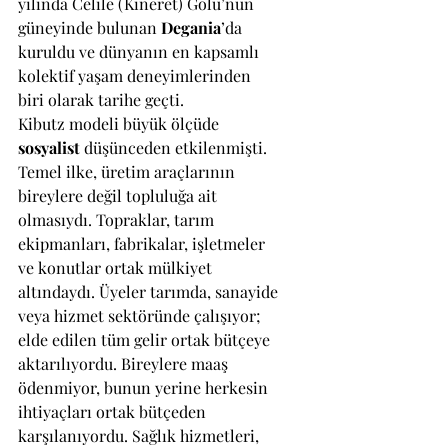
yılında Celile (Kineret) Gölü’nün 
güneyinde bulunan 
Degania
’da 
kuruldu ve dünyanın en kapsamlı 
kolektif yaşam deneyimlerinden 
biri olarak tarihe geçti.
Kibutz modeli büyük ölçüde 
sosyalist
 düşünceden etkilenmişti. 
Temel ilke, üretim araçlarının 
bireylere değil topluluğa ait 
olmasıydı. Topraklar, tarım 
ekipmanları, fabrikalar, işletmeler 
ve konutlar ortak mülkiyet 
altındaydı. Üyeler tarımda, sanayide 
veya hizmet sektöründe çalışıyor; 
elde edilen tüm gelir ortak bütçeye 
aktarılıyordu. Bireylere maaş 
ödenmiyor, bunun yerine herkesin 
ihtiyaçları ortak bütçeden 
karşılanıyordu. Sağlık hizmetleri, 