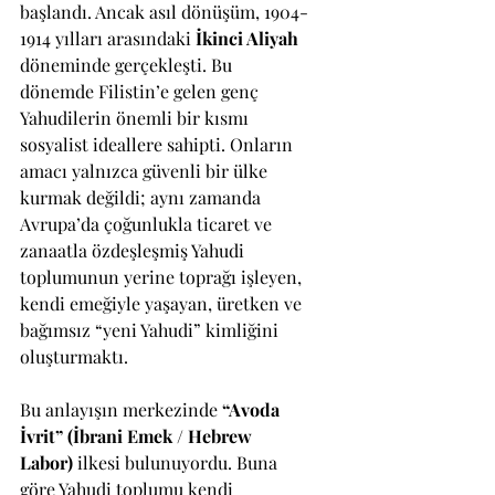
başlandı. Ancak asıl dönüşüm, 1904-
1914 yılları arasındaki 
İkinci Aliyah
döneminde gerçekleşti. Bu 
dönemde Filistin’e gelen genç 
Yahudilerin önemli bir kısmı 
sosyalist ideallere sahipti. Onların 
amacı yalnızca güvenli bir ülke 
kurmak değildi; aynı zamanda 
Avrupa’da çoğunlukla ticaret ve 
zanaatla özdeşleşmiş Yahudi 
toplumunun yerine toprağı işleyen, 
kendi emeğiyle yaşayan, üretken ve 
bağımsız “yeni Yahudi” kimliğini 
oluşturmaktı.
Bu anlayışın merkezinde 
“Avoda 
İvrit” (İbrani Emek / Hebrew 
Labor)
 ilkesi bulunuyordu. Buna 
göre Yahudi toplumu kendi 