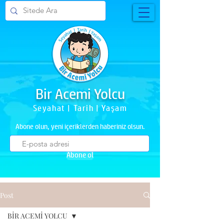
Bir Acemi Yolcu
Seyahat | Tarih | Yaşam
Abone olun, yeni içeriklerden haberiniz olsun.
Abone ol
Post
BİR ACEMİ YOLCU