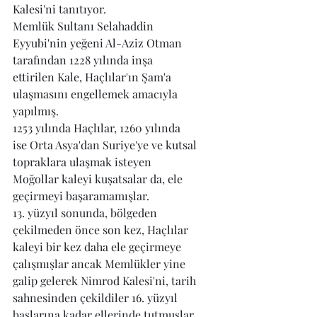
Kalesi'ni tanıtıyor.
Memlük Sultanı Selahaddin 
Eyyubi'nin yeğeni Al-Aziz Otman 
tarafından 1228 yılında inşa 
ettirilen Kale, Haçlılar'ın Şam'a 
ulaşmasını engellemek amacıyla 
yapılmış. 
1253 yılında Haçlılar, 1260 yılında 
ise Orta Asya'dan Suriye'ye ve kutsal 
topraklara ulaşmak isteyen 
Moğollar kaleyi kuşatsalar da, ele 
geçirmeyi başaramamışlar.
13. yüzyıl sonunda, bölgeden 
çekilmeden önce son kez, Haçlılar 
kaleyi bir kez daha ele geçirmeye 
çalışmışlar ancak Memlükler yine 
galip gelerek Nimrod Kalesi'ni, tarih 
sahnesinden çekildiler 16. yüzyıl 
başlarına kadar ellerinde tutmuşlar.