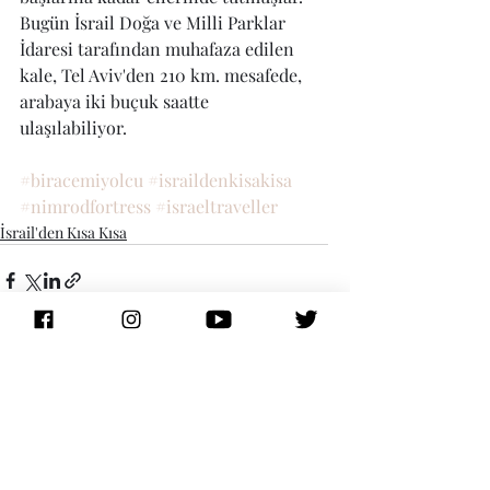
Bugün İsrail Doğa ve Milli Parklar 
İdaresi tarafından muhafaza edilen 
kale, Tel Aviv'den 210 km. mesafede, 
arabaya iki buçuk saatte 
ulaşılabiliyor.
#biracemiyolcu
#israildenkisakisa
#nimrodfortress
#israeltraveller
İsrail'den Kısa Kısa
Recent Posts
See All