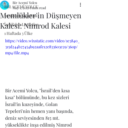
Bir Acemi Yolcu
BİR ACEMİ YOLCU
May 1, 2021
1 min read
Memlükler'in Düşmeyen
İsrail'den Kısa Kısa
Kalesi: Nimrod Kalesi
İsrail'den Lezzetler
1 Haftada 3 Ülke
https://video.wixstatic.com/video/1e3840_
315d244b27454b92aafe12e833603e29/360p/
mp4/file.mp4
Bir Acemi Yolcu, "İsrail’den kısa 
kısa" bölümünde, bu kez sizleri 
İsrail'in kuzeyinde, Golan 
Tepeleri'nin hemen yanı başında, 
deniz seviyesinden 815 mt. 
yükseklikte inşa edilmiş Nimrod 