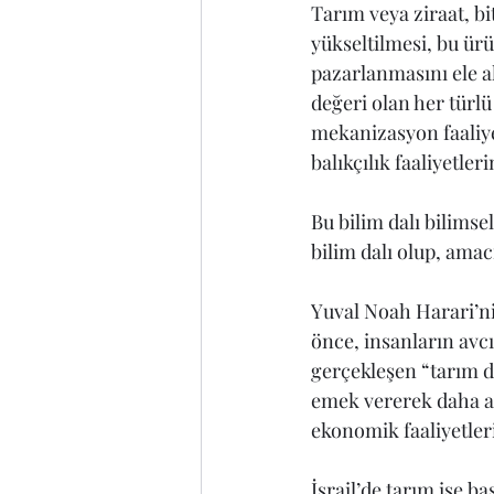
Tarım veya ziraat, bi
yükseltilmesi, bu ür
pazarlanmasını ele al
değeri olan her türl
mekanizasyon faaliye
balıkçılık faaliyetle
Bu bilim dalı bilimse
bilim dalı olup, ama
Yuval Noah Harari’ni
önce, insanların avc
gerçekleşen “tarım d
emek vererek daha a
ekonomik faaliyetler
İsrail’de tarım ise ba