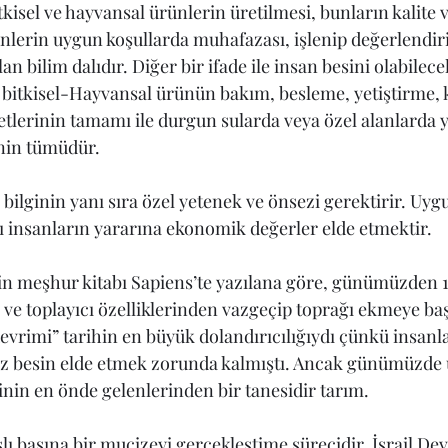
tkisel ve hayvansal ürünlerin üretilmesi, bunların kalite 
ünlerin uygun koşullarda muhafazası, işlenip değerlendiri
an bilim dalıdır. Diğer bir ifade ile insan besini olabile
ü bitkisel-Hayvansal ürünün bakım, besleme, yetiştirme,
tlerinin tamamı ile durgun sularda veya özel alanlarda y
rinin tümüdür.
l bilginin yanı sıra özel yetenek ve önsezi gerektirir. Uygu
cı insanların yararına ekonomik değerler elde etmektir.
n meşhur kitabı Sapiens’te yazılana göre, günümüzden 10
ı ve toplayıcı özelliklerinden vazgeçip toprağı ekmeye ba
evrimi” tarihin en büyük dolandırıcılığıydı çünkü insanla
z besin elde etmek zorunda kalmıştı. Ancak günümüzde ü
inin en önde gelenlerinden bir tanesidir tarım.
şlı başına bir mucizeyi gerçekleştime sürecidir. İsrail Devl