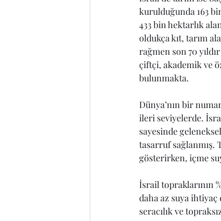
kurulduğunda 163 bin
433 bin hektarlık ala
oldukça kıt, tarım al
rağmen son 70 yıldır 
çiftçi, akademik ve ö
bulunmakta.
Dünya’nın bir numara
ileri seviyelerde. İsr
sayesinde gelenekse
tasarruf sağlanmış. 
gösterirken, içme suy
İsrail topraklarının 
daha az suya ihtiyaç 
seracılık ve topraks