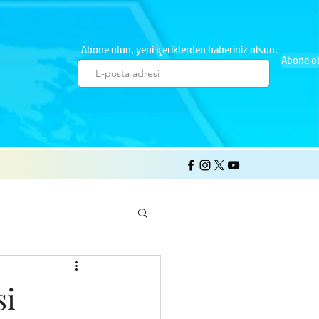
Abone olun, yeni içeriklerden haberiniz olsun.
Abone o
si