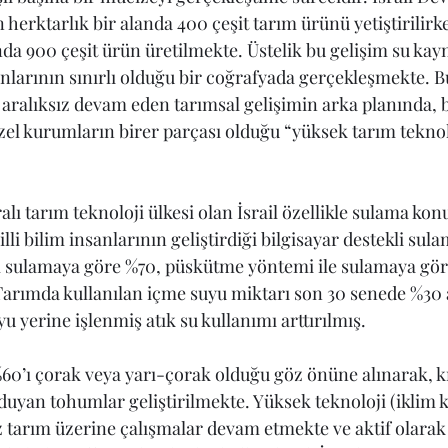
 herktarlık bir alanda 400 çeşit tarım ürünü yetiştirili
nda 900 çeşit ürün üretilmekte. Üstelik bu gelişim su kay
anlarının sınırlı olduğu bir coğrafyada gerçekleşmekte. B
aralıksız devam eden tarımsal gelişimin arka planında, bi
zel kurumların birer parçası olduğu “yüksek tarım teknolo
lı tarım teknoloji ülkesi olan İsrail özellikle sulama ko
ailli bilim insanlarının geliştirdiği bilgisayar destekli sul
l sulamaya göre %70, püskütme yöntemi ile sulamaya gör
Tarımda kullanılan içme suyu miktarı son 30 senede %30
u yerine işlenmiş atık su kullanımı arttırılmış. 
%60’ı çorak veya yarı-çorak olduğu göz önüne alınarak, kıs
duyan tohumlar geliştirilmekte. Yüksek teknoloji (iklim k
ız tarım üzerine çalışmalar devam etmekte ve aktif olara