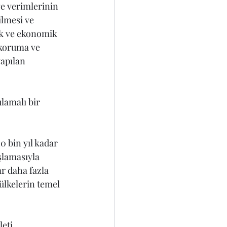
ve verimlerinin 
lmesi ve 
cek ve ekonomik 
 koruma ve 
apılan 
lamalı bir 
 bin yıl kadar 
şlamasıyla 
r daha fazla 
lkelerin temel 
eti 