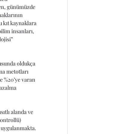
rken, günümüzde 
naklarının 
u kıt kaynaklara 
lim insanları, 
jisi” 
nusunda oldukça 
ama metotları 
e %20’ye varan 
 azalma 
ıtlı alanda ve 
ontrollü) 
k uygulanmakta. 