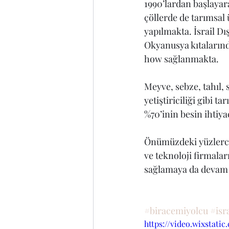
1990’lardan başlayara
çöllerde de tarımsal
yapılmakta. İsrail Dış
Okyanusya kıtalarınd
how sağlanmakta.
Meyve, sebze, tahıl, 
yetiştiriciliği gibi 
%70’inin besin ihtiya
Önümüzdeki yüzlerce 
ve teknoloji firmalar
sağlamaya da devam 
#biracemiyolcu
#isr
https://video.wixstat