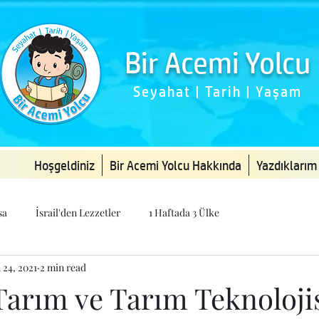
Bir Acemi Yolcu
Seyahat | Tarih | Yaşam
Hoşgeldiniz
Bir Acemi Yolcu Hakkında
Yazdıklarım
sa
İsrail'den Lezzetler
1 Haftada 3 Ülke
 24, 2021
2 min read
 Tarım ve Tarım Teknoloji