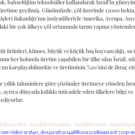
k, bahsettiğim teknolojiler kullanılarak İsrail’in güneyin
 üretime geçilmiş. Günümüzde, çöl üzerinde 12000 hekta
işleri Bakanlığı’nın insiyatifleriyle Amerika, Avrupa, Asya
aki bir çok ülkeye çöl ortamında tarım yapma yöntemleri
süt ürünleri, kümes, büyük ve küçük baş hayvancılığı, su ü
tarımın her kolunda üretim yapabilen bir ülke olan İsrail, 
cını karşılayabilmekte ve üretiminin %20’sini de ihraç e
yıllık tahminlere göre çözümler üretmeye yönelen İsrail
ı, ayrıca dünyada kıtlıkla mücadele eden ülkelere bilgi ve 
ediyorlar.
aeltraveller
#israildenkisakisa
#israildetarim
#israelagri
ic.com/video/1e3840_d0145c1d53c14488b20a322d6aaa13cd/720p/m