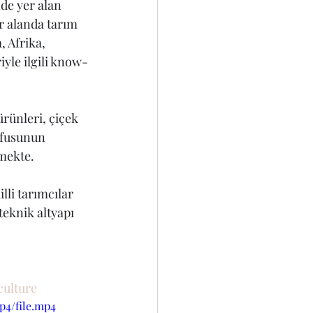
de yer alan 
r alanda tarım 
, Afrika, 
yle ilgili know-
rünleri, çiçek 
nüfusunun 
tmekte.
li tarımcılar 
teknik altyapı 
culture
p4/file.mp4